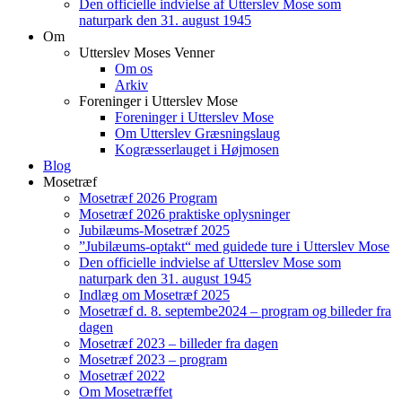
Den officielle indvielse af Utterslev Mose som
naturpark den 31. august 1945
Om
Utterslev Moses Venner
Om os
Arkiv
Foreninger i Utterslev Mose
Foreninger i Utterslev Mose
Om Utterslev Græsningslaug
Kogræsserlauget i Højmosen
Blog
Mosetræf
Mosetræf 2026 Program
Mosetræf 2026 praktiske oplysninger
Jubilæums-Mosetræf 2025
”Jubilæums-optakt“ med guidede ture i Utterslev Mose
Den officielle indvielse af Utterslev Mose som
naturpark den 31. august 1945
Indlæg om Mosetræf 2025
Mosetræf d. 8. septembe2024 – program og billeder fra
dagen
Mosetræf 2023 – billeder fra dagen
Mosetræf 2023 – program
Mosetræf 2022
Om Mosetræffet