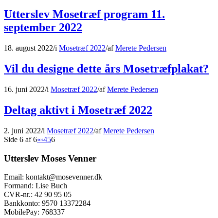
Utterslev Mosetræf program 11.
september 2022
18. august 2022
/
i
Mosetræf 2022
/
af
Merete Pedersen
Vil du designe dette års Mosetræfplakat?
16. juni 2022
/
i
Mosetræf 2022
/
af
Merete Pedersen
Deltag aktivt i Mosetræf 2022
2. juni 2022
/
i
Mosetræf 2022
/
af
Merete Pedersen
Side 6 af 6
«
‹
4
5
6
Utterslev Moses Venner
Email: kontakt@mosevenner.dk
Formand: Lise Buch
CVR-nr.: 42 90 95 05
Bankkonto: 9570 13372284
MobilePay: 768337