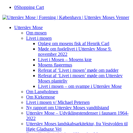
0
Shopping Cart
Utterslev Mose
Om mosen
Livet i mosen
Oplæg om mosens fisk af Henrik Carl
Møde om fuglelivet i Utterslev Mose 9.
november 2022
Livet i Mosen – Mosens kræ
Mosens flagermus
Referat af ‘Livet i mosen’ møde om padder
Referat af ‘Livet i mosen’ møde om Utterslev
Moses planteliv
Livet i mosen – om svampe i Utterslev Mose
Om Langholmen
Om Kirkemose
Livet i mosen v/ Michael Petersen
Ny rapport om Utterslev Moses vandtilstand
Utterslev Mose – Udviklingstendenser i faunaen 1964-
2022
Utterslev Moses landskabsarkitektur, fra Vestvolden til
Høje Gladsaxe Vej