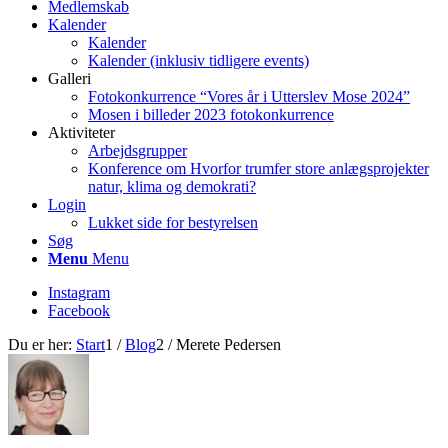
Medlemskab
Kalender
Kalender
Kalender (inklusiv tidligere events)
Galleri
Fotokonkurrence “Vores år i Utterslev Mose 2024”
Mosen i billeder 2023 fotokonkurrence
Aktiviteter
Arbejdsgrupper
Konference om Hvorfor trumfer store anlægsprojekter
natur, klima og demokrati?
Login
Lukket side for bestyrelsen
Søg
Menu
Menu
Instagram
Facebook
Du er her:
Start
1
/
Blog
2
/
Merete Pedersen