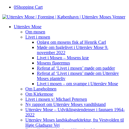
0
Shopping Cart
Utterslev Mose
Om mosen
Livet i mosen
Oplæg om mosens fisk af Henrik Carl
Møde om fuglelivet i Utterslev Mose 9.
november 2022
Livet i Mosen – Mosens kræ
Mosens flagermus
Referat af ‘Livet i mosen’ møde om padder
Referat af ‘Livet i mosen’ møde om Utterslev
Moses planteliv
Livet i mosen – om svampe i Utterslev Mose
Om Langholmen
Om Kirkemose
Livet i mosen v/ Michael Petersen
Ny rapport om Utterslev Moses vandtilstand
Utterslev Mose – Udviklingstendenser i faunaen 1964-
2022
Utterslev Moses landskabsarkitektur, fra Vestvolden til
Høje Gladsaxe Vej