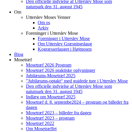
Den officielle indvielse af Utterslev Mose som
naturpark den 31. august 1945
Om
Utterslev Moses Venner
Om os
Arkiv
Foreninger i Utterslev Mose
Foreninger i Utterslev Mose
Om Utterslev Græsningslaug
Kogræsserlauget i Højmosen
Blog
Mosetræf
Mosetræf 2026 Program
Mosetræf 2026 praktiske oplysninger
Jubilæums-Mosetræf 2025
”Jubilæums-optakt“ med guidede ture i Utterslev Mose
Den officielle indvielse af Utterslev Mose som
naturpark den 31. august 1945
Indlæg om Mosetræf 2025
Mosetræf d. 8. septembe2024 – program og billeder fra
dagen
Mosetræf 2023 – billeder fra dagen
Mosetræf 2023 – program
Mosetræf 2022
Om Mosetræffet