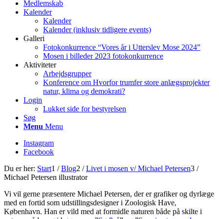
Medlemskab
Kalender
Kalender
Kalender (inklusiv tidligere events)
Galleri
Fotokonkurrence “Vores år i Utterslev Mose 2024”
Mosen i billeder 2023 fotokonkurrence
Aktiviteter
Arbejdsgrupper
Konference om Hvorfor trumfer store anlægsprojekter
natur, klima og demokrati?
Login
Lukket side for bestyrelsen
Søg
Menu
Menu
Instagram
Facebook
Du er her:
Start
1
/
Blog
2
/
Livet i mosen v/ Michael Petersen
3
/
Michael Petersen illustrator
Vi vil gerne præsentere Michael Petersen, der er grafiker og dyrlæge
med en fortid som udstillingsdesigner i Zoologisk Have,
København. Han er vild med at formidle naturen både på skilte i