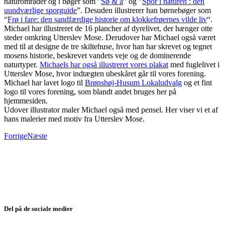
naturområder og i bøger som ”
Sø & å
” og ”
Spor i naturen : den
uundværlige sporguide
”. Desuden illustrerer han børnebøger som
“
Frø i fare: den sandfærdige historie om klokkefrøernes vilde liv
“.
Michael har illustreret de 16 plancher af dyrelivet, der hænger otte
steder omkring Utterslev Mose. Derudover har Michael også været
med til at designe de tre skiltehuse, hvor han har skrevet og tegnet
mosens historie, beskrevet vandets veje og de dominerende
naturtyper.
Michaels har også illustreret vores plakat
med fuglelivet i
Utterslev Mose, hvor indtægten ubeskåret går til vores forening.
Michael har lavet logo til
Brønshøj-Husum Lokaludvalg
og et fint
logo til vores forening, som blandt andet bruges her på
hjemmesiden.
Udover illustrator maler Michael også med pensel. Her viser vi et af
hans malerier med motiv fra Utterslev Mose.
Forrige
Næste
Del på de sociale medier