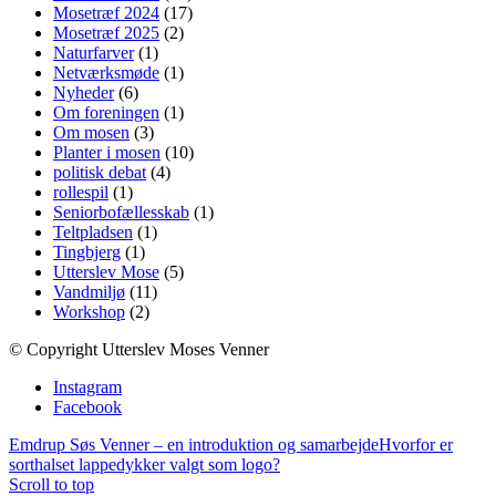
Mosetræf 2024
(17)
Mosetræf 2025
(2)
Naturfarver
(1)
Netværksmøde
(1)
Nyheder
(6)
Om foreningen
(1)
Om mosen
(3)
Planter i mosen
(10)
politisk debat
(4)
rollespil
(1)
Seniorbofællesskab
(1)
Teltpladsen
(1)
Tingbjerg
(1)
Utterslev Mose
(5)
Vandmiljø
(11)
Workshop
(2)
© Copyright Utterslev Moses Venner
Instagram
Facebook
Emdrup Søs Venner – en introduktion og samarbejde
Hvorfor er
sorthalset lappedykker valgt som logo?
Scroll to top