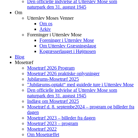
Den officielle indvielse af Utterslev Mose som
naturpark den 31. august 1945
Om
Utterslev Moses Venner
Om os
Arkiv
Foreninger i Utterslev Mose
Foreninger i Utterslev Mose
Om Utterslev Græsningslaug
Kogræsserlauget i Højmosen
Blog
Mosetræf
Mosetræf 2026 Program
Mosetræf 2026 praktiske oplysninger
Jubilæums-Mosetræf 2025
”Jubilæums-optakt“ med guidede ture i Utterslev Mose
Den officielle indvielse af Utterslev Mose som
naturpark den 31. august 1945
Indlæg om Mosetræf 2025
Mosetræf d. 8. septembe2024 – program og billeder fra
dagen
Mosetræf 2023 – billeder fra dagen
Mosetræf 2023 – program
Mosetræf 2022
Om Mosetræffet