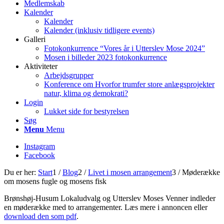
Medlemskab
Kalender
Kalender
Kalender (inklusiv tidligere events)
Galleri
Fotokonkurrence “Vores år i Utterslev Mose 2024”
Mosen i billeder 2023 fotokonkurrence
Aktiviteter
Arbejdsgrupper
Konference om Hvorfor trumfer store anlægsprojekter
natur, klima og demokrati?
Login
Lukket side for bestyrelsen
Søg
Menu
Menu
Instagram
Facebook
Du er her:
Start
1
/
Blog
2
/
Livet i mosen arrangement
3
/
Møderække
om mosens fugle og mosens fisk
Brønshøj-Husum Lokaludvalg og Utterslev Moses Venner indleder
en møderække med to arrangementer. Læs mere i annoncen eller
download den som pdf
.