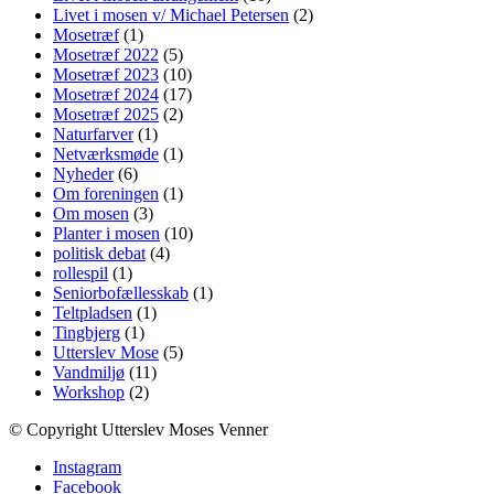
Livet i mosen v/ Michael Petersen
(2)
Mosetræf
(1)
Mosetræf 2022
(5)
Mosetræf 2023
(10)
Mosetræf 2024
(17)
Mosetræf 2025
(2)
Naturfarver
(1)
Netværksmøde
(1)
Nyheder
(6)
Om foreningen
(1)
Om mosen
(3)
Planter i mosen
(10)
politisk debat
(4)
rollespil
(1)
Seniorbofællesskab
(1)
Teltpladsen
(1)
Tingbjerg
(1)
Utterslev Mose
(5)
Vandmiljø
(11)
Workshop
(2)
© Copyright Utterslev Moses Venner
Instagram
Facebook