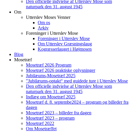
Den officielle indvielse af Utterslev Mose som
naturpark den 31. august 1945
Om
Utterslev Moses Venner
Om os
Arkiv
Foreninger i Utterslev Mose
Foreninger i Utterslev Mose
Om Utterslev Græsningslaug
Kogræsserlauget i Højmosen
Blog
Mosetræf
Mosetræf 2026 Program
Mosetræf 2026 praktiske oplysninger
Jubilæums-Mosetræf 2025
”Jubilæums-optakt“ med guidede ture i Utterslev Mose
Den officielle indvielse af Utterslev Mose som
naturpark den 31. august 1945
Indlæg om Mosetræf 2025
Mosetræf d. 8. septembe2024 – program og billeder fra
dagen
Mosetræf 2023 – billeder fra dagen
Mosetræf 2023 – program
Mosetræf 2022
Om Mosetræffet