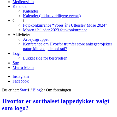
Medlemskab
Kalender
Kalender
Kalender (inklusiv tidligere events)
Galleri
Fotokonkurrence “Vores år i Utterslev Mose 2024”
Mosen i billeder 2023 fotokonkurrence
Aktiviteter
Arbejdsgrupper
Konference om Hvorfor trumfer store anlægsprojekter
natur, klima og demokrati?
Login
Lukket side for bestyrelsen
Søg
Menu
Menu
Instagram
Facebook
Du er her:
Start
1
/
Blog
2
/
Om foreningen
Hvorfor er sorthalset lappedykker valgt
som logo?