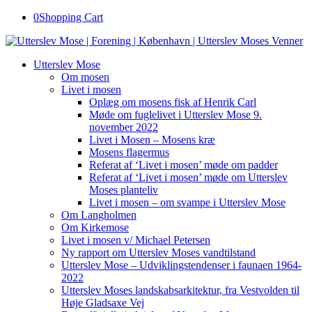
0
Shopping Cart
Utterslev Mose
Om mosen
Livet i mosen
Oplæg om mosens fisk af Henrik Carl
Møde om fuglelivet i Utterslev Mose 9.
november 2022
Livet i Mosen – Mosens kræ
Mosens flagermus
Referat af ‘Livet i mosen’ møde om padder
Referat af ‘Livet i mosen’ møde om Utterslev
Moses planteliv
Livet i mosen – om svampe i Utterslev Mose
Om Langholmen
Om Kirkemose
Livet i mosen v/ Michael Petersen
Ny rapport om Utterslev Moses vandtilstand
Utterslev Mose – Udviklingstendenser i faunaen 1964-
2022
Utterslev Moses landskabsarkitektur, fra Vestvolden til
Høje Gladsaxe Vej