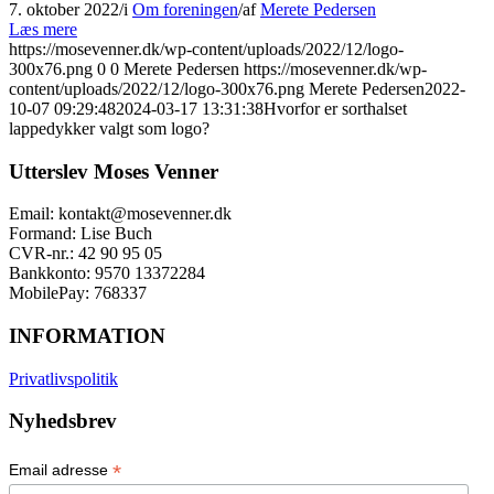
7. oktober 2022
/
i
Om foreningen
/
af
Merete Pedersen
Læs mere
https://mosevenner.dk/wp-content/uploads/2022/12/logo-
300x76.png
0
0
Merete Pedersen
https://mosevenner.dk/wp-
content/uploads/2022/12/logo-300x76.png
Merete Pedersen
2022-
10-07 09:29:48
2024-03-17 13:31:38
Hvorfor er sorthalset
lappedykker valgt som logo?
Utterslev Moses Venner
Email: kontakt@mosevenner.dk
Formand: Lise Buch
CVR-nr.: 42 90 95 05
Bankkonto: 9570 13372284
MobilePay: 768337
INFORMATION
Privatlivspolitik
Nyhedsbrev
*
Email adresse