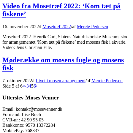
Video fra Mosetræf 2022: ‘Kom tæt på
fiskene’
16. november 2022
/
i
Mosetræf 2022
/
af
Merete Pedersen
Mosetræf 2022. Henrik Carl, Statens Naturhistoriske Museum, stod
for arrangementet ‘Kom tæt på fiskene’ med mosens fisk i akvarie.
Video: Jens Christian Elle.
Møderække om mosens fugle og mosens
fisk
7. oktober 2022
/
i
Livet i mosen arrangement
/
af
Merete Pedersen
Side 5 af 6
«
‹
3
4
5
6
›
Utterslev Moses Venner
Email: kontakt@mosevenner.dk
Formand: Lise Buch
CVR-nr.: 42 90 95 05
Bankkonto: 9570 13372284
MobilePay: 768337