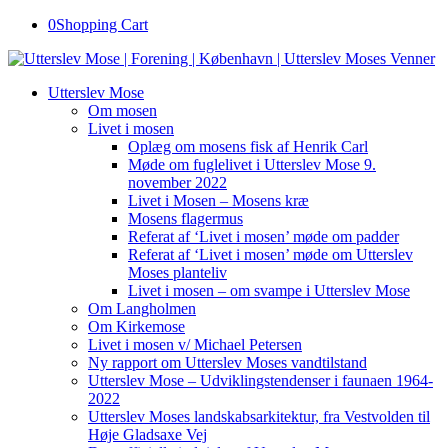
0
Shopping Cart
Utterslev Mose
Om mosen
Livet i mosen
Oplæg om mosens fisk af Henrik Carl
Møde om fuglelivet i Utterslev Mose 9.
november 2022
Livet i Mosen – Mosens kræ
Mosens flagermus
Referat af ‘Livet i mosen’ møde om padder
Referat af ‘Livet i mosen’ møde om Utterslev
Moses planteliv
Livet i mosen – om svampe i Utterslev Mose
Om Langholmen
Om Kirkemose
Livet i mosen v/ Michael Petersen
Ny rapport om Utterslev Moses vandtilstand
Utterslev Mose – Udviklingstendenser i faunaen 1964-
2022
Utterslev Moses landskabsarkitektur, fra Vestvolden til
Høje Gladsaxe Vej