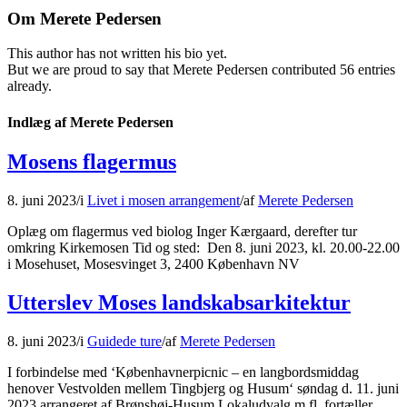
Om
Merete Pedersen
This author has not written his bio yet.
But we are proud to say that
Merete Pedersen
contributed 56 entries
already.
Indlæg af Merete Pedersen
Mosens flagermus
8. juni 2023
/
i
Livet i mosen arrangement
/
af
Merete Pedersen
Oplæg om flagermus ved biolog Inger Kærgaard, derefter tur
omkring Kirkemosen Tid og sted: Den 8. juni 2023, kl. 20.00-22.00
i Mosehuset, Mosesvinget 3, 2400 København NV
Utterslev Moses landskabsarkitektur
8. juni 2023
/
i
Guidede ture
/
af
Merete Pedersen
I forbindelse med ‘Københavnerpicnic – en langbordsmiddag
henover Vestvolden mellem Tingbjerg og Husum‘ søndag d. 11. juni
2023 arrangeret af Brønshøj-Husum Lokaludvalg m.fl. fortæller