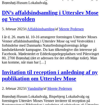
Brønshøj-Husum Lokaludvalg.
DN’s affaldsindsamling i Utterslev Mose
og Vestvolden
5. februar 2023
/
i
Affaldsindsamling
/
af
Merete Pedersen
I år d. 26. marts kl. 10-16 arrangerer foreningen Utterslev Moses
Venner affaldsindsamling i Utterslev Mose og ved Vestvolden i
forbindelse med Danmarks Naturfredningsforenings årlige
landsdækkende kampagne. Du kan tilkendegive din interesse på
Facebook. Mødestedet er Edderkoppelegepladsen ved Pilesvinget
80, 2700 Brønshøj (det er adressen for det offentlige toilet). Man
kan komme, når man har […]
Invitation til reception i anledning af ny
publikation om Utterslev Mose
2. februar 2023
/
i
Vandmiljø
/
af
Merete Pedersen
Brønshøj-Husum Lokaludvalg, Bispebjerg Lokaludvalg og
foreningen Utterslev Moses Venner inviterer til reception på
Rentemestervej Biblioteket i anledning af udgivelsen af: Utterslev