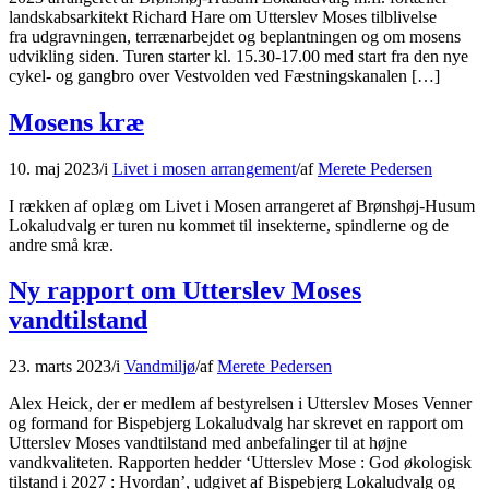
landskabsarkitekt Richard Hare om Utterslev Moses tilblivelse
fra udgravningen, terrænarbejdet og beplantningen og om mosens
udvikling siden. Turen starter kl. 15.30-17.00 med start fra den nye
cykel- og gangbro over Vestvolden ved Fæstningskanalen […]
Mosens kræ
10. maj 2023
/
i
Livet i mosen arrangement
/
af
Merete Pedersen
I rækken af oplæg om Livet i Mosen arrangeret af Brønshøj-Husum
Lokaludvalg er turen nu kommet til insekterne, spindlerne og de
andre små kræ.
Ny rapport om Utterslev Moses
vandtilstand
23. marts 2023
/
i
Vandmiljø
/
af
Merete Pedersen
Alex Heick, der er medlem af bestyrelsen i Utterslev Moses Venner
og formand for Bispebjerg Lokaludvalg har skrevet en rapport om
Utterslev Moses vandtilstand med anbefalinger til at højne
vandkvaliteten. Rapporten hedder ‘Utterslev Mose : God økologisk
tilstand i 2027 : Hvordan’, udgivet af Bispebjerg Lokaludvalg og