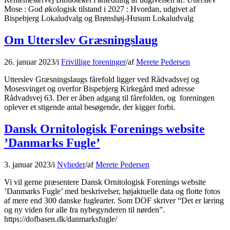
Mose : God økologisk tilstand i 2027 : Hvordan, udgivet af
Bispebjerg Lokaludvalg og Brønshøj-Husum Lokaludvalg
Om Utterslev Græsningslaug
26. januar 2023
/
i
Frivillige foreninger
/
af
Merete Pedersen
Utterslev Græsningslaugs fårefold ligger ved Rådvadsvej og
Mosesvinget og overfor Bispebjerg Kirkegård med adresse
Rådvadsvej 63. Der er åben adgang til fårefolden, og foreningen
oplever et stigende antal besøgende, der kigger forbi.
Dansk Ornitologisk Forenings website
’Danmarks Fugle’
3. januar 2023
/
i
Nyheder
/
af
Merete Pedersen
Vi vil gerne præsentere Dansk Ornitologisk Forenings website
’Danmarks Fugle’ med beskrivelser, højaktuelle data og flotte fotos
af mere end 300 danske fuglearter. Som DOF skriver “Det er læring
og ny viden for alle fra nybegynderen til nørden”.
https://dofbasen.dk/danmarksfugle/