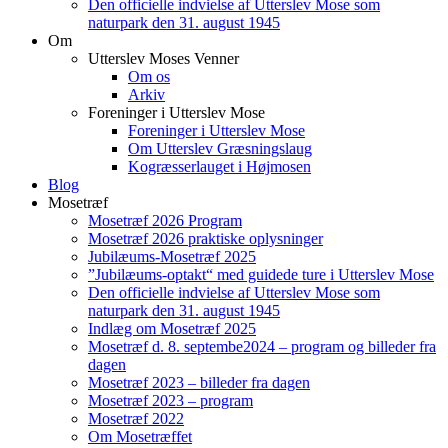
Den officielle indvielse af Utterslev Mose som
naturpark den 31. august 1945
Om
Utterslev Moses Venner
Om os
Arkiv
Foreninger i Utterslev Mose
Foreninger i Utterslev Mose
Om Utterslev Græsningslaug
Kogræsserlauget i Højmosen
Blog
Mosetræf
Mosetræf 2026 Program
Mosetræf 2026 praktiske oplysninger
Jubilæums-Mosetræf 2025
”Jubilæums-optakt“ med guidede ture i Utterslev Mose
Den officielle indvielse af Utterslev Mose som
naturpark den 31. august 1945
Indlæg om Mosetræf 2025
Mosetræf d. 8. septembe2024 – program og billeder fra
dagen
Mosetræf 2023 – billeder fra dagen
Mosetræf 2023 – program
Mosetræf 2022
Om Mosetræffet