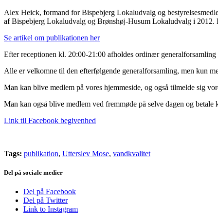
Alex Heick, formand for Bispebjerg Lokaludvalg og bestyrelsesmedle
af Bispebjerg Lokaludvalg og Brønshøj-Husum Lokaludvalg i 2012. Der
Se artikel om publikationen her
Efter receptionen kl. 20:00-21:00 afholdes ordinær generalforsamling
Alle er velkomne til den efterfølgende generalforsamling, men kun 
Man kan blive medlem på vores
hjemmeside
, og også tilmelde sig vo
Man kan også blive medlem ved fremmøde på selve dagen og betale k
Link til Facebook begivenhed
Tags:
publikation
,
Utterslev Mose
,
vandkvalitet
Del på sociale medier
Del på Facebook
Del på Twitter
Link to Instagram