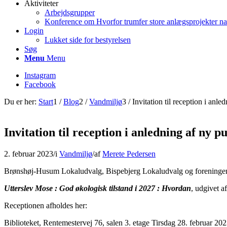
Aktiviteter
Arbejdsgrupper
Konference om Hvorfor trumfer store anlægsprojekter na
Login
Lukket side for bestyrelsen
Søg
Menu
Menu
Instagram
Facebook
Du er her:
Start
1
/
Blog
2
/
Vandmiljø
3
/
Invitation til reception i anl
Invitation til reception i anledning af ny 
2. februar 2023
/
i
Vandmiljø
/
af
Merete Pedersen
Brønshøj-Husum Lokaludvalg, Bispebjerg Lokaludvalg og foreningen Ut
Utterslev Mose : God økologisk tilstand i 2027 : Hvordan
, udgivet 
Receptionen afholdes her:
Biblioteket, Rentemestervej 76, salen 3. etage Tirsdag 28. februar 20