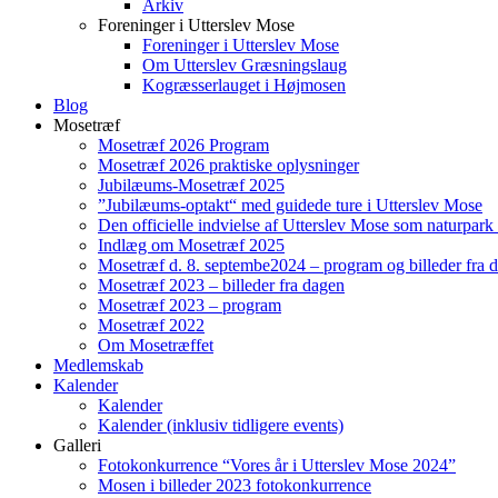
Arkiv
Foreninger i Utterslev Mose
Foreninger i Utterslev Mose
Om Utterslev Græsningslaug
Kogræsserlauget i Højmosen
Blog
Mosetræf
Mosetræf 2026 Program
Mosetræf 2026 praktiske oplysninger
Jubilæums-Mosetræf 2025
”Jubilæums-optakt“ med guidede ture i Utterslev Mose
Den officielle indvielse af Utterslev Mose som naturpark
Indlæg om Mosetræf 2025
Mosetræf d. 8. septembe2024 – program og billeder fra 
Mosetræf 2023 – billeder fra dagen
Mosetræf 2023 – program
Mosetræf 2022
Om Mosetræffet
Medlemskab
Kalender
Kalender
Kalender (inklusiv tidligere events)
Galleri
Fotokonkurrence “Vores år i Utterslev Mose 2024”
Mosen i billeder 2023 fotokonkurrence