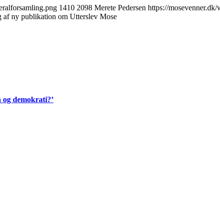
eralforsamling.png
1410
2098
Merete Pedersen
https://mosevenner.dk
ing af ny publikation om Utterslev Mose
a og demokrati?’