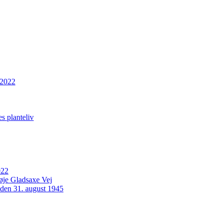
 2022
s planteliv
022
Høje Gladsaxe Vej
 den 31. august 1945