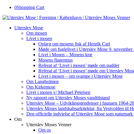
0
Shopping Cart
Utterslev Mose
Om mosen
Livet i mosen
Oplæg om mosens fisk af Henrik Carl
Møde om fuglelivet i Utterslev Mose 9. november
Livet i Mosen – Mosens kræ
Mosens flagermus
Referat af ‘Livet i mosen’ møde om padder
Referat af ‘Livet i mosen’ møde om Utterslev Mose
Livet i mosen – om svampe i Utterslev Mose
Om Langholmen
Om Kirkemose
Livet i mosen v/ Michael Petersen
Ny rapport om Utterslev Moses vandtilstand
Utterslev Mose – Udviklingstendenser i faunaen 1964-2
Utterslev Moses landskabsarkitektur, fra Vestvolden til 
Den officielle indvielse af Utterslev Mose som naturpark
Om
Utterslev Moses Venner
Om os