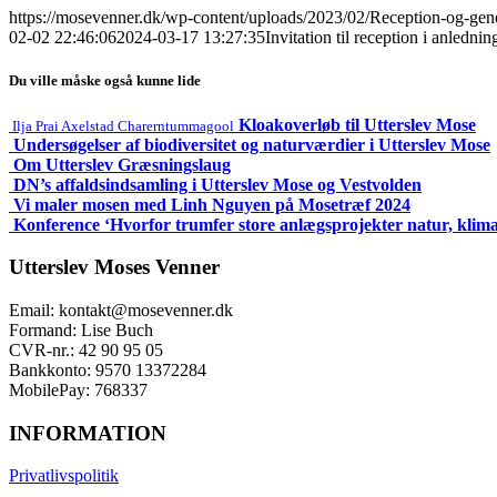
https://mosevenner.dk/wp-content/uploads/2023/02/Reception-og-gen
02-02 22:46:06
2024-03-17 13:27:35
Invitation til reception i anledn
Du ville måske også kunne lide
Kloakoverløb til Utterslev Mose
Ilja Prai Axelstad Charerntummagool
Undersøgelser af biodiversitet og naturværdier i Utterslev Mose
Om Utterslev Græsningslaug
DN’s affaldsindsamling i Utterslev Mose og Vestvolden
Vi maler mosen med Linh Nguyen på Mosetræf 2024
Konference ‘Hvorfor trumfer store anlægsprojekter natur, klim
Utterslev Moses Venner
Email: kontakt@mosevenner.dk
Formand: Lise Buch
CVR-nr.: 42 90 95 05
Bankkonto: 9570 13372284
MobilePay: 768337
INFORMATION
Privatlivspolitik