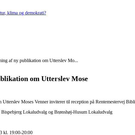
tur, klima og demokrati?
edning af ny publikation om Utterslev Mo...
publikation om Utterslev Mose
terslev Moses Venner inviterer til reception på Rentemestervej Biblio
af Bispebjerg Lokaludvalg og Brønshøj-Husum Lokaludvalg
23 kl. 19:00-20:00