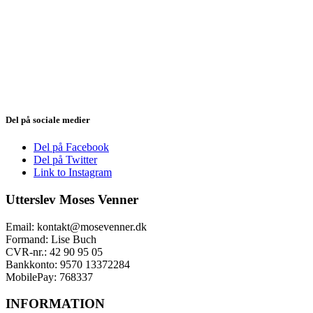
Del på sociale medier
Del på Facebook
Del på Twitter
Link to Instagram
Utterslev Moses Venner
Email: kontakt@mosevenner.dk
Formand: Lise Buch
CVR-nr.: 42 90 95 05
Bankkonto: 9570 13372284
MobilePay: 768337
INFORMATION