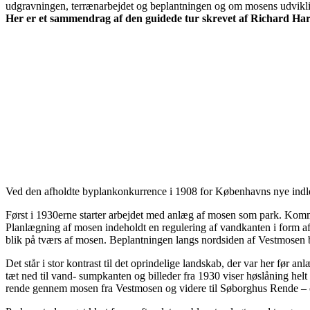
udgravningen, terrænarbejdet og beplantningen og om mosens udvikli
Her er et sammendrag af den guidede tur skrevet af Richard Har
Ved den afholdte byplankonkurrence i 1908 for Københavns nye indle
Først i 1930erne starter arbejdet med anlæg af mosen som park. Ko
Planlægning af mosen indeholdt en regulering af vandkanten i form a
blik på tværs af mosen. Beplantningen langs nordsiden af Vestmosen be
Det står i stor kontrast til det oprindelige landskab, der var her før
tæt ned til vand- sumpkanten og billeder fra 1930 viser høslåning helt
rende gennem mosen fra Vestmosen og videre til Søborghus Rende – o