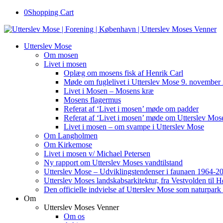
0
Shopping Cart
Utterslev Mose
Om mosen
Livet i mosen
Oplæg om mosens fisk af Henrik Carl
Møde om fuglelivet i Utterslev Mose 9. november
Livet i Mosen – Mosens kræ
Mosens flagermus
Referat af ‘Livet i mosen’ møde om padder
Referat af ‘Livet i mosen’ møde om Utterslev Mose
Livet i mosen – om svampe i Utterslev Mose
Om Langholmen
Om Kirkemose
Livet i mosen v/ Michael Petersen
Ny rapport om Utterslev Moses vandtilstand
Utterslev Mose – Udviklingstendenser i faunaen 1964-2
Utterslev Moses landskabsarkitektur, fra Vestvolden til 
Den officielle indvielse af Utterslev Mose som naturpark
Om
Utterslev Moses Venner
Om os