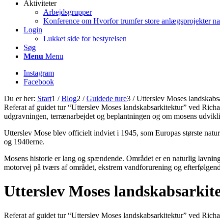
Aktiviteter
Arbejdsgrupper
Konference om Hvorfor trumfer store anlægsprojekter na
Login
Lukket side for bestyrelsen
Søg
Menu
Menu
Instagram
Facebook
Du er her:
Start
1
/
Blog
2
/
Guidede ture
3
/
Utterslev Moses landskabsar
Referat af guidet tur “Utterslev Moses landskabsarkitektur” ved Rich
udgravningen, terrænarbejdet og beplantningen og om mosens udvikli
Utterslev Mose blev officielt indviet i 1945, som Europas største natur
og 19
40erne.
Mosens historie er lang og spændende. Området
er en naturlig lavni
motorvej på tværs af området, ekstrem vandforurening og
efterfølgend
Utterslev Moses landskabsarkite
Referat af guidet tur “Utterslev Moses landskabsarkitektur” ved Rich