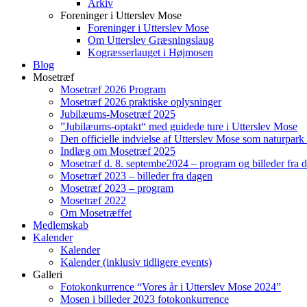
Arkiv
Foreninger i Utterslev Mose
Foreninger i Utterslev Mose
Om Utterslev Græsningslaug
Kogræsserlauget i Højmosen
Blog
Mosetræf
Mosetræf 2026 Program
Mosetræf 2026 praktiske oplysninger
Jubilæums-Mosetræf 2025
”Jubilæums-optakt“ med guidede ture i Utterslev Mose
Den officielle indvielse af Utterslev Mose som naturpark
Indlæg om Mosetræf 2025
Mosetræf d. 8. septembe2024 – program og billeder fra 
Mosetræf 2023 – billeder fra dagen
Mosetræf 2023 – program
Mosetræf 2022
Om Mosetræffet
Medlemskab
Kalender
Kalender
Kalender (inklusiv tidligere events)
Galleri
Fotokonkurrence “Vores år i Utterslev Mose 2024”
Mosen i billeder 2023 fotokonkurrence