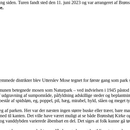
ng siden. Turen fandt sted den 11. juni 2023 og var arrangeret af Br
e.
mmede distrikter blev Utterslev Mose tegnet for første gang som par
mmunen betegnede mosen som Naturpark – ved indvielsen i 1945 påstod 
f udgravning af sumpområde, påfyldning adskillige steder og beplantn
står af spidsløn, eg, poppel, pil, hæg, mirabel, hyld, slåen og meget ty
 anlæg af parken. Her var der næsten ingen større buske eller træer, ba
 ned til kanten. Det ville have været muligt at se både Brønshøj Kirke 
g vanddybden varierede åbenbart en del. Det siges at folk kunne gå 