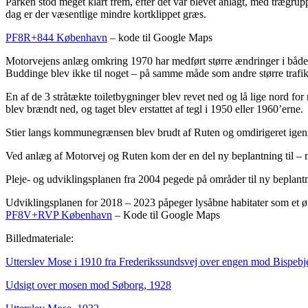
Parken stod meget klart frem, efter det var blevet anlagt, med trægru
dag er der væsentlige mindre kortklippet græs.
PF8R+844 København
– kode til Google Maps
Motorvejens anlæg omkring 1970 har medført større ændringer i både st
Buddinge blev ikke til noget – på samme måde som andre større trafik
En af de 3 stråtækte toiletbygninger blev revet ned og lå lige nord
blev brændt ned, og taget blev erstattet af tegl i 1950 eller 1960’erne.
Stier langs kommunegrænsen blev brudt af Ruten og omdirigeret igenn
Ved anlæg af Motorvej og Ruten kom der en del ny beplantning til 
Pleje- og udviklingsplanen fra 2004 pegede på områder til ny beplantn
Udviklingsplanen for 2018 – 2023 påpeger lysåbne habitater som et ønsk
PF8V+RVP København
– Kode til Google Maps
Billedmateriale:
Utterslev Mose i 1910 fra Frederikssundsvej over engen mod Bispebj
Udsigt over mosen mod Søborg, 1928