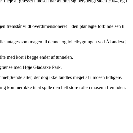
 Pleje af græsset i mosen har ændret sig betydeligt siden 2004, og i
n fremstår vildt overdimensioneret – den planlagte forbindelsen til
Alle antages som magen til denne, og toiletbygningen ved Åkandevej
te med kort i begge ender af tunnelen.
egrænse med Høje Gladsaxe Park.
mehørende arter, der dog ikke fandtes meget af i mosen tidligere.
 kommer ikke til at spille den helt store rolle i mosen i fremtiden.