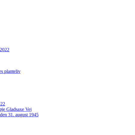
 2022
s planteliv
022
Høje Gladsaxe Vej
 den 31. august 1945