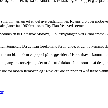
pper og bremmer, nyskabte vandflader, rørskov og kortklippet græsplæner.
iføring, terræn og en del nye beplantninger. Rutens bro over motorveje
ale planer fra 1960’erne som City Plan Vest ved søerne.
 for nedkørslen til Hareskov Motorvej. Toiletbygningen ved Grønnemose 
em tunnelen. Da det kan forekomme forvirrende, er der nu kommet skil
– markant blandt dem er poppel på begge sider af Københavns kommun
ing langs motorvejen og det med introduktion af lind som en af de hjem
e for mosen fremover, og ‘skov’ er ikke en prioritet – så træbeplantning
erg