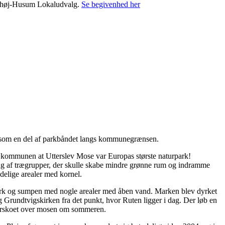
ønshøj-Husum Lokaludvalg.
Se begivenhed her
k som en del af parkbåndet langs kommunegrænsen.
kommunen at Utterslev Mose var Europas største naturpark!
ing af trægrupper, der skulle skabe mindre grønne rum og indramme
delige arealer med kornel.
re mark og sumpen med nogle arealer med åben vand. Marken blev dyrket
og Grundtvigskirken fra det punkt, hvor Ruten ligger i dag. Der løb en
tørskoet over mosen om sommeren.