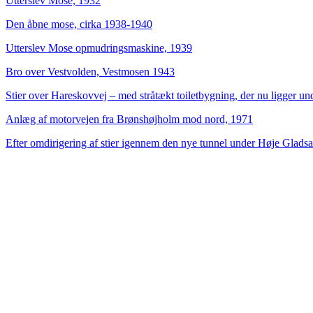
Utterslev Mose, 1932
Den åbne mose, cirka 1938-1940
Utterslev Mose opmudringsmaskine, 1939
Bro over Vestvolden, Vestmosen 1943
Stier over Hareskovvej – med stråtækt toiletbygning, der nu ligger u
Anlæg af motorvejen fra Brønshøjholm mod nord, 1971
Efter omdirigering af stier igennem den nye tunnel under Høje Glads