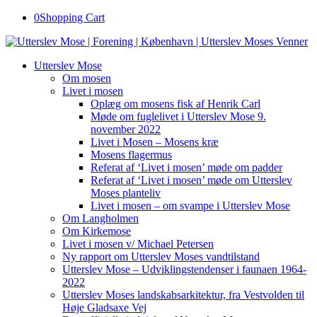
0
Shopping Cart
Utterslev Mose
Om mosen
Livet i mosen
Oplæg om mosens fisk af Henrik Carl
Møde om fuglelivet i Utterslev Mose 9.
november 2022
Livet i Mosen – Mosens kræ
Mosens flagermus
Referat af ‘Livet i mosen’ møde om padder
Referat af ‘Livet i mosen’ møde om Utterslev
Moses planteliv
Livet i mosen – om svampe i Utterslev Mose
Om Langholmen
Om Kirkemose
Livet i mosen v/ Michael Petersen
Ny rapport om Utterslev Moses vandtilstand
Utterslev Mose – Udviklingstendenser i faunaen 1964-
2022
Utterslev Moses landskabsarkitektur, fra Vestvolden til
Høje Gladsaxe Vej