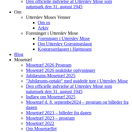
Den officielle indvielse af Utterslev Mose som
naturpark den 31. august 1945
Om
Utterslev Moses Venner
Om os
Arkiv
Foreninger i Utterslev Mose
Foreninger i Utterslev Mose
Om Utterslev Græsningslaug
Kogræsserlauget i Højmosen
Blog
Mosetræf
Mosetræf 2026 Program
Mosetræf 2026 praktiske oplysninger
Jubilæums-Mosetræf 2025
”Jubilæums-optakt“ med guidede ture i Utterslev Mose
Den officielle indvielse af Utterslev Mose som
naturpark den 31. august 1945
Indlæg om Mosetræf 2025
Mosetræf d. 8. septembe2024 – program og billeder fra
dagen
Mosetræf 2023 – billeder fra dagen
Mosetræf 2023 – program
Mosetræf 2022
Om Mosetræffet