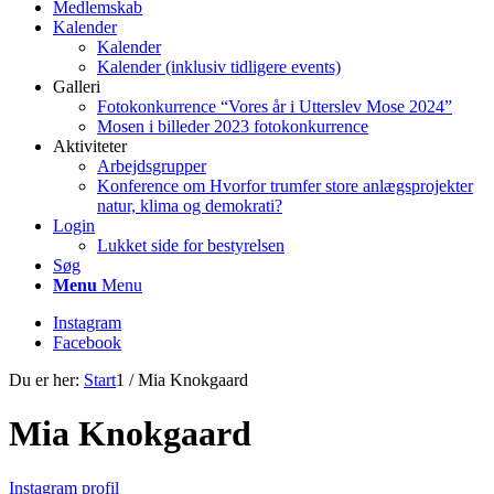
Medlemskab
Kalender
Kalender
Kalender (inklusiv tidligere events)
Galleri
Fotokonkurrence “Vores år i Utterslev Mose 2024”
Mosen i billeder 2023 fotokonkurrence
Aktiviteter
Arbejdsgrupper
Konference om Hvorfor trumfer store anlægsprojekter
natur, klima og demokrati?
Login
Lukket side for bestyrelsen
Søg
Menu
Menu
Instagram
Facebook
Du er her:
Start
1
/
Mia Knokgaard
Mia Knokgaard
Instagram profil