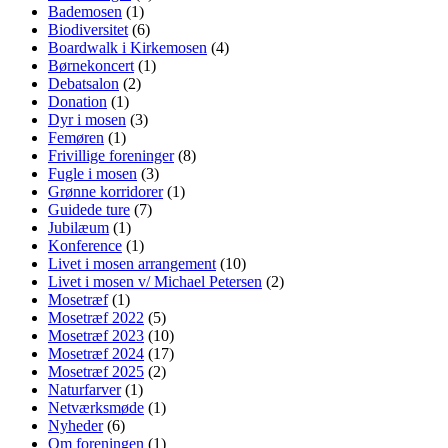
Bademosen
(1)
Biodiversitet
(6)
Boardwalk i Kirkemosen
(4)
Børnekoncert
(1)
Debatsalon
(2)
Donation
(1)
Dyr i mosen
(3)
Femøren
(1)
Frivillige foreninger
(8)
Fugle i mosen
(3)
Grønne korridorer
(1)
Guidede ture
(7)
Jubilæum
(1)
Konference
(1)
Livet i mosen arrangement
(10)
Livet i mosen v/ Michael Petersen
(2)
Mosetræf
(1)
Mosetræf 2022
(5)
Mosetræf 2023
(10)
Mosetræf 2024
(17)
Mosetræf 2025
(2)
Naturfarver
(1)
Netværksmøde
(1)
Nyheder
(6)
Om foreningen
(1)