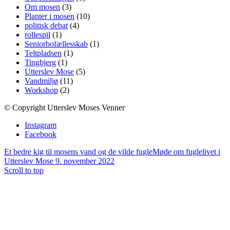
Om mosen
(3)
Planter i mosen
(10)
politisk debat
(4)
rollespil
(1)
Seniorbofællesskab
(1)
Teltpladsen
(1)
Tingbjerg
(1)
Utterslev Mose
(5)
Vandmiljø
(11)
Workshop
(2)
© Copyright Utterslev Moses Venner
Instagram
Facebook
Et bedre kig til mosens vand og de vilde fugle
Møde om fuglelivet i
Utterslev Mose 9. november 2022
Scroll to top