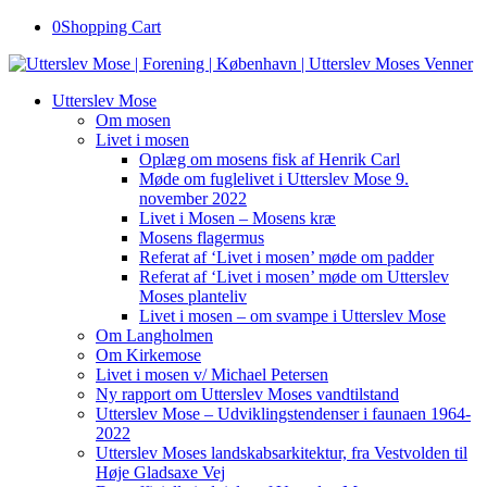
0
Shopping Cart
Utterslev Mose
Om mosen
Livet i mosen
Oplæg om mosens fisk af Henrik Carl
Møde om fuglelivet i Utterslev Mose 9.
november 2022
Livet i Mosen – Mosens kræ
Mosens flagermus
Referat af ‘Livet i mosen’ møde om padder
Referat af ‘Livet i mosen’ møde om Utterslev
Moses planteliv
Livet i mosen – om svampe i Utterslev Mose
Om Langholmen
Om Kirkemose
Livet i mosen v/ Michael Petersen
Ny rapport om Utterslev Moses vandtilstand
Utterslev Mose – Udviklingstendenser i faunaen 1964-
2022
Utterslev Moses landskabsarkitektur, fra Vestvolden til
Høje Gladsaxe Vej