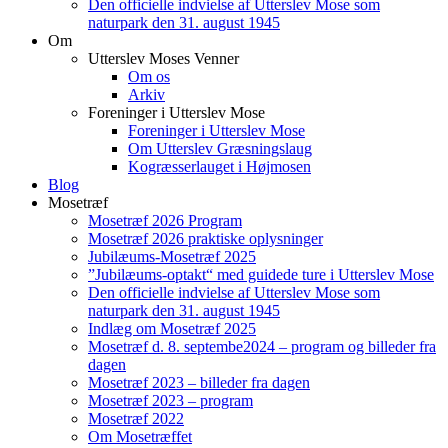
Den officielle indvielse af Utterslev Mose som
naturpark den 31. august 1945
Om
Utterslev Moses Venner
Om os
Arkiv
Foreninger i Utterslev Mose
Foreninger i Utterslev Mose
Om Utterslev Græsningslaug
Kogræsserlauget i Højmosen
Blog
Mosetræf
Mosetræf 2026 Program
Mosetræf 2026 praktiske oplysninger
Jubilæums-Mosetræf 2025
”Jubilæums-optakt“ med guidede ture i Utterslev Mose
Den officielle indvielse af Utterslev Mose som
naturpark den 31. august 1945
Indlæg om Mosetræf 2025
Mosetræf d. 8. septembe2024 – program og billeder fra
dagen
Mosetræf 2023 – billeder fra dagen
Mosetræf 2023 – program
Mosetræf 2022
Om Mosetræffet