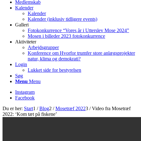
Medlemskab
Kalender
Kalender
Kalender (inklusiv tidligere events)
Galleri
Fotokonkurrence “Vores år i Utterslev Mose 2024”
Mosen i billeder 2023 fotokonkurrence
Aktiviteter
Arbejdsgrupper
Konference om Hvorfor trumfer store anlægsprojekter
natur, klima og demokrati?
Login
Lukket side for bestyrelsen
Søg
Menu
Menu
Instagram
Facebook
Du er her:
Start
1
/
Blog
2
/
Mosetræf 2022
3
/
Video fra Mosetræf
2022: ‘Kom tæt på fiskene’