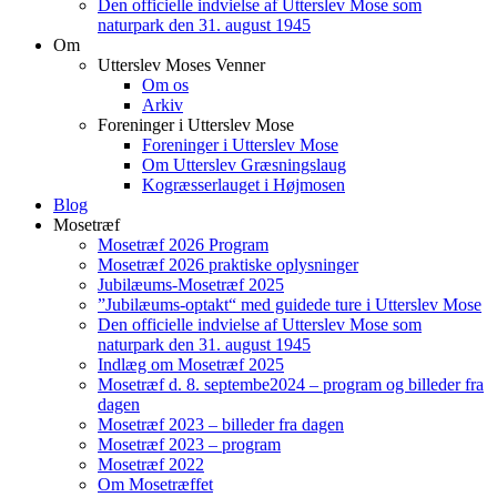
Den officielle indvielse af Utterslev Mose som
naturpark den 31. august 1945
Om
Utterslev Moses Venner
Om os
Arkiv
Foreninger i Utterslev Mose
Foreninger i Utterslev Mose
Om Utterslev Græsningslaug
Kogræsserlauget i Højmosen
Blog
Mosetræf
Mosetræf 2026 Program
Mosetræf 2026 praktiske oplysninger
Jubilæums-Mosetræf 2025
”Jubilæums-optakt“ med guidede ture i Utterslev Mose
Den officielle indvielse af Utterslev Mose som
naturpark den 31. august 1945
Indlæg om Mosetræf 2025
Mosetræf d. 8. septembe2024 – program og billeder fra
dagen
Mosetræf 2023 – billeder fra dagen
Mosetræf 2023 – program
Mosetræf 2022
Om Mosetræffet