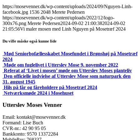
https://mosevenner.dk/wp-content/uploads/2024/09/Nguyen-Linh-
facebook.jpg
1536
2048
Merete Pedersen
https://mosevenner.dk/wp-content/uploads/2022/12/logo-
300x76.png
Merete Pedersen
2024-09-02 21:00:38
2024-09-02
21:05:56
Vi maler mosen med Linh Nguyen på Mosetræf 2024
Du ville måske også kunne lide
Mød Seniorbofællesskabet Mosefundet i Brønshøj på Mosetræf
2024
Møde om fuglelivet i Utterslev Mose 9. november 2022
Referat af ‘Livet i mosen’ møde om Utterslev Moses planteliv
Den officielle indvielse af Utterslev Mose som naturpark den
31. august 1945
Hils på får og fåreholdere på Mosetræf 2024
Netværksmøde 2024 i Mosehuset
Utterslev Moses Venner
Email: kontakt@mosevenner.dk
Formand: Lise Buch
CVR-nr.: 42 90 95 05
Bankkonto: 9570 13372284
MobilePay: 768337