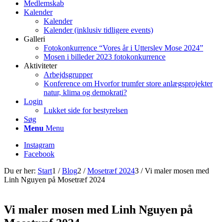
Medlemskab
Kalender
Kalender
Kalender (inklusiv tidligere events)
Galleri
Fotokonkurrence “Vores år i Utterslev Mose 2024”
Mosen i billeder 2023 fotokonkurrence
Aktiviteter
Arbejdsgrupper
Konference om Hvorfor trumfer store anlægsprojekter
natur, klima og demokrati?
Login
Lukket side for bestyrelsen
Søg
Menu
Menu
Instagram
Facebook
Du er her:
Start
1
/
Blog
2
/
Mosetræf 2024
3
/
Vi maler mosen med
Linh Nguyen på Mosetræf 2024
Vi maler mosen med Linh Nguyen på