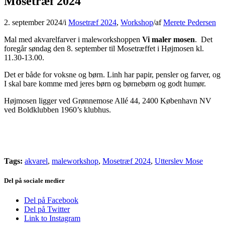
Mosetræf 2024
2. september 2024
/
i
Mosetræf 2024
,
Workshop
/
af
Merete Pedersen
Mal med akvarelfarver i maleworkshoppen
Vi maler mosen
. Det
foregår søndag den 8. september til Mosetræffet i Højmosen kl.
11.30-13.00.
Det er både for voksne og børn. Linh har papir, pensler og farver, og
I skal bare komme med jeres børn og børnebørn og godt humør.
Højmosen ligger ved Grønnemose Allé 44, 2400 København NV
ved Boldklubben 1960’s klubhus.
Tags:
akvarel
,
maleworkshop
,
Mosetræf 2024
,
Utterslev Mose
Del på sociale medier
Del på Facebook
Del på Twitter
Link to Instagram