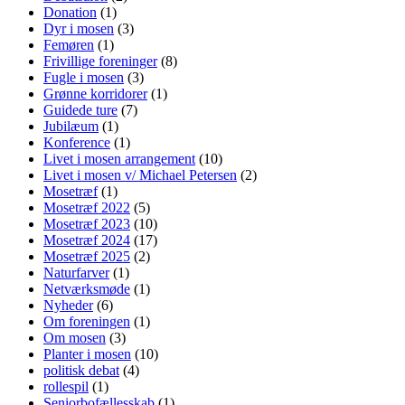
Donation
(1)
Dyr i mosen
(3)
Femøren
(1)
Frivillige foreninger
(8)
Fugle i mosen
(3)
Grønne korridorer
(1)
Guidede ture
(7)
Jubilæum
(1)
Konference
(1)
Livet i mosen arrangement
(10)
Livet i mosen v/ Michael Petersen
(2)
Mosetræf
(1)
Mosetræf 2022
(5)
Mosetræf 2023
(10)
Mosetræf 2024
(17)
Mosetræf 2025
(2)
Naturfarver
(1)
Netværksmøde
(1)
Nyheder
(6)
Om foreningen
(1)
Om mosen
(3)
Planter i mosen
(10)
politisk debat
(4)
rollespil
(1)
Seniorbofællesskab
(1)