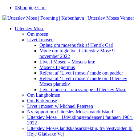
0
Shopping Cart
Utterslev Mose
Om mosen
Livet i mosen
Oplæg om mosens fisk af Henrik Carl
Møde om fuglelivet i Utterslev Mose 9.
november 2022
Livet i Mosen – Mosens kræ
Mosens flagermus
Referat af ‘Livet i mosen’ møde om padder
Referat af ‘Livet i mosen’ møde om Utterslev
Moses planteliv
Livet i mosen – om svampe i Utterslev Mose
Om Langholmen
Om Kirkemose
Livet i mosen v/ Michael Petersen
Ny rapport om Utterslev Moses vandtilstand
Utterslev Mose – Udviklingstendenser i faunaen 1964-
2022
Utterslev Moses landskabsarkitektur, fra Vestvolden til
Høje Gladsaxe Vej