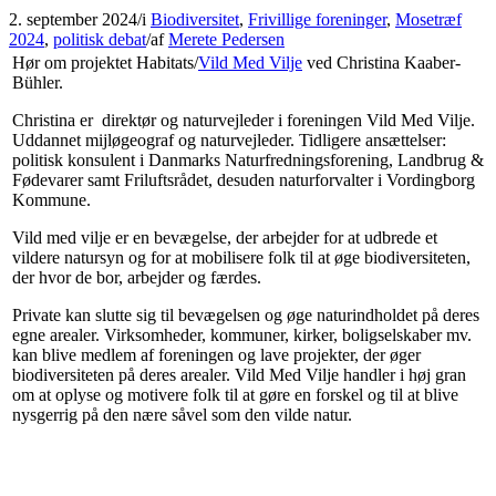
2. september 2024
/
i
Biodiversitet
,
Frivillige foreninger
,
Mosetræf
2024
,
politisk debat
/
af
Merete Pedersen
Hør om projektet Habitats/
Vild Med Vilje
ved Christina Kaaber-
Bühler.
Christina er direktør og naturvejleder i foreningen Vild Med Vilje.
Uddannet mijløgeograf og naturvejleder. Tidligere ansættelser:
politisk konsulent i Danmarks Naturfredningsforening, Landbrug &
Fødevarer samt Friluftsrådet, desuden naturforvalter i Vordingborg
Kommune.
Vild med vilje er en bevægelse, der arbejder for at udbrede et
vildere natursyn og for at mobilisere folk til at øge biodiversiteten,
der hvor de bor, arbejder og færdes.
Private kan slutte sig til bevægelsen og øge naturindholdet på deres
egne arealer. Virksomheder, kommuner, kirker, boligselskaber mv.
kan blive medlem af foreningen og lave projekter, der øger
biodiversiteten på deres arealer. Vild Med Vilje handler i høj gran
om at oplyse og motivere folk til at gøre en forskel og til at blive
nysgerrig på den nære såvel som den vilde natur.