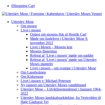
0
Shopping Cart
Utterslev Mose
Om mosen
Livet i mosen
Oplæg om mosens fisk af Henrik Carl
Møde om fuglelivet i Utterslev Mose 9.
november 2022
Livet i Mosen – Mosens kræ
Mosens flagermus
Referat af ‘Livet i mosen’ møde om padder
Referat af ‘Livet i mosen’ møde om Utterslev
Moses planteliv
Livet i mosen – om svampe i Utterslev Mose
Om Langholmen
Om Kirkemose
Livet i mosen v/ Michael Petersen
Ny rapport om Utterslev Moses vandtilstand
Utterslev Mose – Udviklingstendenser i faunaen 1964-
2022
Utterslev Moses landskabsarkitektur, fra Vestvolden til
Høje Gladsaxe Vej