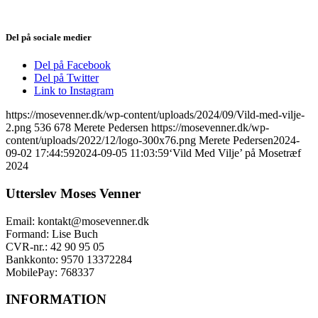
Del på sociale medier
Del på Facebook
Del på Twitter
Link to Instagram
https://mosevenner.dk/wp-content/uploads/2024/09/Vild-med-vilje-
2.png
536
678
Merete Pedersen
https://mosevenner.dk/wp-
content/uploads/2022/12/logo-300x76.png
Merete Pedersen
2024-
09-02 17:44:59
2024-09-05 11:03:59
‘Vild Med Vilje’ på Mosetræf
2024
Utterslev Moses Venner
Email: kontakt@mosevenner.dk
Formand: Lise Buch
CVR-nr.: 42 90 95 05
Bankkonto: 9570 13372284
MobilePay: 768337
INFORMATION