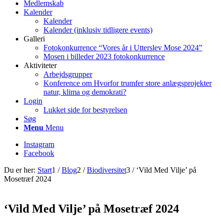
Medlemskab
Kalender
Kalender
Kalender (inklusiv tidligere events)
Galleri
Fotokonkurrence “Vores år i Utterslev Mose 2024”
Mosen i billeder 2023 fotokonkurrence
Aktiviteter
Arbejdsgrupper
Konference om Hvorfor trumfer store anlægsprojekter
natur, klima og demokrati?
Login
Lukket side for bestyrelsen
Søg
Menu
Menu
Instagram
Facebook
Du er her:
Start
1
/
Blog
2
/
Biodiversitet
3
/
‘Vild Med Vilje’ på
Mosetræf 2024
‘Vild Med Vilje’ på Mosetræf 2024