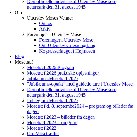
Den officielle indvielse af Utterslev Mose som
naturpark den 31. august 1945
Om
Utterslev Moses Venner
Om os
Arkiv
Foreninger i Utterslev Mose
Foreninger i Utterslev Mose
Om Utterslev Græsningslaug
Kogræsserlauget i Højmosen
Blog
Mosetræf
Mosetræf 2026 Program
Mosetræf 2026 praktiske oplysninger
Jubilæums-Mosetræf 2025
”Jubilæums-optakt“ med guidede ture i Utterslev Mose
Den officielle indvielse af Utterslev Mose som
naturpark den 31. august 1945
Indlæg om Mosetræf 2025
Mosetræf d. 8. septembe2024 – program og billeder fra
dagen
Mosetræf 2023 – billeder fra dagen
Mosetræf 2023 – program
Mosetræf 2022
Om Mosetræffet