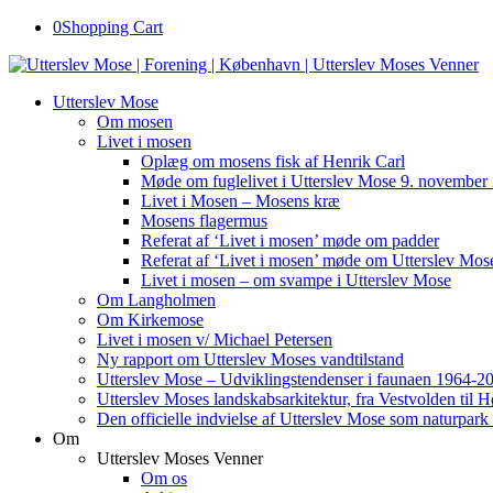
0
Shopping Cart
Utterslev Mose
Om mosen
Livet i mosen
Oplæg om mosens fisk af Henrik Carl
Møde om fuglelivet i Utterslev Mose 9. november
Livet i Mosen – Mosens kræ
Mosens flagermus
Referat af ‘Livet i mosen’ møde om padder
Referat af ‘Livet i mosen’ møde om Utterslev Mose
Livet i mosen – om svampe i Utterslev Mose
Om Langholmen
Om Kirkemose
Livet i mosen v/ Michael Petersen
Ny rapport om Utterslev Moses vandtilstand
Utterslev Mose – Udviklingstendenser i faunaen 1964-2
Utterslev Moses landskabsarkitektur, fra Vestvolden til 
Den officielle indvielse af Utterslev Mose som naturpark
Om
Utterslev Moses Venner
Om os