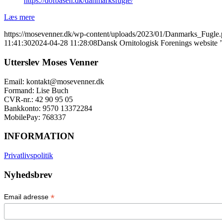
https://dofbasen.dk/danmarksfugle/
Læs mere
https://mosevenner.dk/wp-content/uploads/2023/01/Danmarks_Fugle
11:41:30
2024-04-28 11:28:08
Dansk Ornitologisk Forenings website
Utterslev Moses Venner
Email: kontakt@mosevenner.dk
Formand: Lise Buch
CVR-nr.: 42 90 95 05
Bankkonto: 9570 13372284
MobilePay: 768337
INFORMATION
Privatlivspolitik
Nyhedsbrev
*
Email adresse