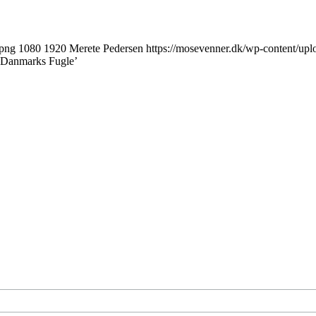
.png
1080
1920
Merete Pedersen
https://mosevenner.dk/wp-content/up
 ’Danmarks Fugle’