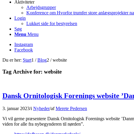
Aktiviteter
Arbejdsgrupper
Konference om Hvorfor trumfer store anlægsprojekter na
Login
Lukket side for bestyrelsen
Søg
Menu
Menu
Instagram
Facebook
Du er her:
Start
1
/
Blog
2
/
website
Tag Archive for:
website
Dansk Ornitologisk Forenings website ’D
3. januar 2023
/
i
Nyheder
/
af
Merete Pedersen
Vi vil gerne præsentere Dansk Ornitologisk Forenings website ’Danmar
viden for alle fra nybegynderen til nørden”.