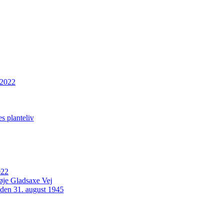
 2022
s planteliv
022
Høje Gladsaxe Vej
 den 31. august 1945