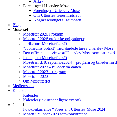
Arkiv
Foreninger i Utterslev Mose
Foreninger i Utterslev Mose
Om Utterslev Græsningslaug
Kogræsserlauget i Højmosen
Blog
Mosetræf
Mosetræf 2026 Program
Mosetræf 2026 praktiske oplysninger
Jubilæums-Mosetræf 2025
”Jubilæums-optakt“ med guidede ture i Utterslev Mose
Den officielle indvielse af Utterslev Mose som naturpark
Indlæg om Mosetræf 2025
Mosetræf d. 8. septembe2024 – program og billeder fra 
Mosetræf 2023 – billeder fra dagen
Mosetræf 2023 – program
Mosetræf 2022
Om Mosetræffet
Medlemskab
Kalender
Kalender
Kalender (inklusiv tidligere events)
Galleri
Fotokonkurrence “Vores år i Utterslev Mose 2024”
Mosen i billeder 2023 fotokonkurrence