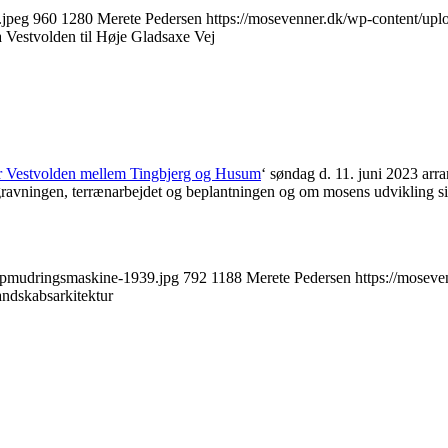
.jpeg
960
1280
Merete Pedersen
https://mosevenner.dk/wp-content/up
a Vestvolden til Høje Gladsaxe Vej
r Vestvolden mellem Tingbjerg og Husum
‘ søndag d. 11. juni 2023 arr
ravningen, terrænarbejdet og beplantningen og om mosens udvikling sid
-Opmudringsmaskine-1939.jpg
792
1188
Merete Pedersen
https://mosev
andskabsarkitektur