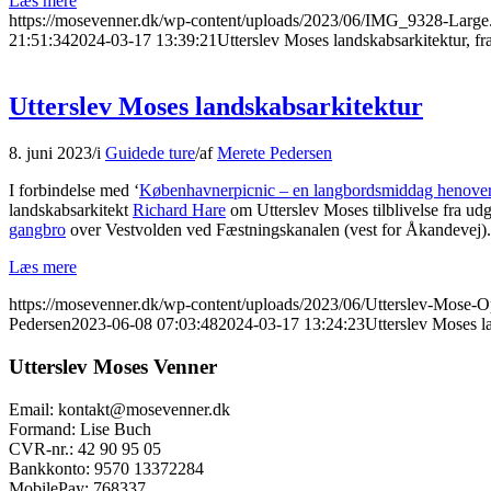
Læs mere
https://mosevenner.dk/wp-content/uploads/2023/06/IMG_9328-Large
21:51:34
2024-03-17 13:39:21
Utterslev Moses landskabsarkitektur, fr
Utterslev Moses landskabsarkitektur
8. juni 2023
/
i
Guidede ture
/
af
Merete Pedersen
I forbindelse med ‘
Københavnerpicnic – en langbordsmiddag henove
landskabsarkitekt
Richard Hare
om Utterslev Moses tilblivelse fra
udg
gangbro
over Vestvolden ved Fæstningskanalen (vest for Åkandevej).
Læs mere
https://mosevenner.dk/wp-content/uploads/2023/06/Utterslev-Mose
Pedersen
2023-06-08 07:03:48
2024-03-17 13:24:23
Utterslev Moses l
Utterslev Moses Venner
Email: kontakt@mosevenner.dk
Formand: Lise Buch
CVR-nr.: 42 90 95 05
Bankkonto: 9570 13372284
MobilePay: 768337