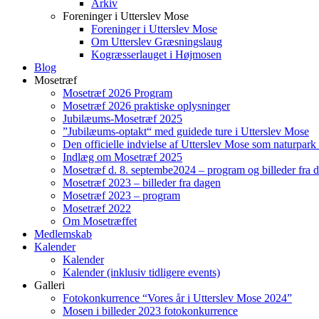
Arkiv
Foreninger i Utterslev Mose
Foreninger i Utterslev Mose
Om Utterslev Græsningslaug
Kogræsserlauget i Højmosen
Blog
Mosetræf
Mosetræf 2026 Program
Mosetræf 2026 praktiske oplysninger
Jubilæums-Mosetræf 2025
”Jubilæums-optakt“ med guidede ture i Utterslev Mose
Den officielle indvielse af Utterslev Mose som naturpark
Indlæg om Mosetræf 2025
Mosetræf d. 8. septembe2024 – program og billeder fra 
Mosetræf 2023 – billeder fra dagen
Mosetræf 2023 – program
Mosetræf 2022
Om Mosetræffet
Medlemskab
Kalender
Kalender
Kalender (inklusiv tidligere events)
Galleri
Fotokonkurrence “Vores år i Utterslev Mose 2024”
Mosen i billeder 2023 fotokonkurrence