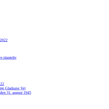
 2022
s planteliv
022
Høje Gladsaxe Vej
 den 31. august 1945