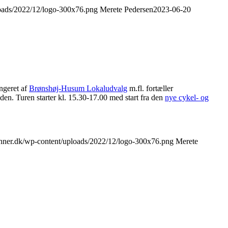
loads/2022/12/logo-300x76.png
Merete Pedersen
2023-06-20
angeret af
Brønshøj-Husum Lokaludvalg
m.fl. fortæller
en. Turen starter
kl. 15.30-17.00 med start fra den
nye cykel- og
enner.dk/wp-content/uploads/2022/12/logo-300x76.png
Merete