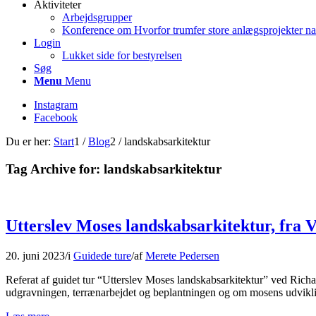
Aktiviteter
Arbejdsgrupper
Konference om Hvorfor trumfer store anlægsprojekter na
Login
Lukket side for bestyrelsen
Søg
Menu
Menu
Instagram
Facebook
Du er her:
Start
1
/
Blog
2
/
landskabsarkitektur
Tag Archive for:
landskabsarkitektur
Utterslev Moses landskabsarkitektur, fra V
20. juni 2023
/
i
Guidede ture
/
af
Merete Pedersen
Referat af guidet tur “Utterslev Moses landskabsarkitektur” ved Rich
udgravningen, terrænarbejdet og beplantningen og om mosens udvikli