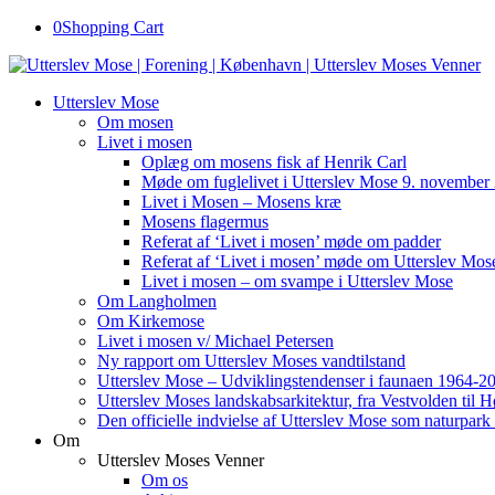
0
Shopping Cart
Utterslev Mose
Om mosen
Livet i mosen
Oplæg om mosens fisk af Henrik Carl
Møde om fuglelivet i Utterslev Mose 9. november
Livet i Mosen – Mosens kræ
Mosens flagermus
Referat af ‘Livet i mosen’ møde om padder
Referat af ‘Livet i mosen’ møde om Utterslev Mose
Livet i mosen – om svampe i Utterslev Mose
Om Langholmen
Om Kirkemose
Livet i mosen v/ Michael Petersen
Ny rapport om Utterslev Moses vandtilstand
Utterslev Mose – Udviklingstendenser i faunaen 1964-2
Utterslev Moses landskabsarkitektur, fra Vestvolden til 
Den officielle indvielse af Utterslev Mose som naturpark
Om
Utterslev Moses Venner
Om os