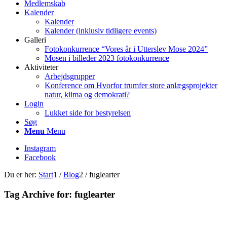
Medlemskab
Kalender
Kalender
Kalender (inklusiv tidligere events)
Galleri
Fotokonkurrence “Vores år i Utterslev Mose 2024”
Mosen i billeder 2023 fotokonkurrence
Aktiviteter
Arbejdsgrupper
Konference om Hvorfor trumfer store anlægsprojekter
natur, klima og demokrati?
Login
Lukket side for bestyrelsen
Søg
Menu
Menu
Instagram
Facebook
Du er her:
Start
1
/
Blog
2
/
fuglearter
Tag Archive for:
fuglearter