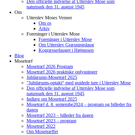
Den officielle indvielse af Utterslev Mose som
naturpark den 31. august 1945
Om
Utterslev Moses Venner
Om os
Arkiv
Foreninger i Utterslev Mose
Foreninger i Utterslev Mose
Om Utterslev Græsningslaug
Kogræsserlauget i Højmosen
Blog
Mosetræf
Mosetræf 2026 Program
Mosetræf 2026 praktiske oplysninger
Jubilæums-Mosetræf 2025
”Jubilæums-optakt“ med guidede ture i Utterslev Mose
Den officielle indvielse af Utterslev Mose som
naturpark den 31. august 1945
Indlæg om Mosetræf 2025
Mosetræf d. 8. septembe2024 – program og billeder fra
dagen
Mosetræf 2023 – billeder fra dagen
Mosetræf 2023 – program
Mosetræf 2022
Om Mosetræffet