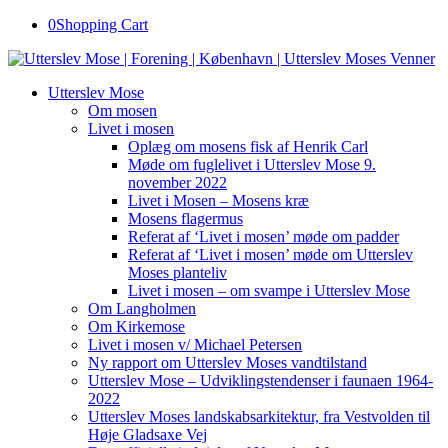
0
Shopping Cart
Utterslev Mose
Om mosen
Livet i mosen
Oplæg om mosens fisk af Henrik Carl
Møde om fuglelivet i Utterslev Mose 9.
november 2022
Livet i Mosen – Mosens kræ
Mosens flagermus
Referat af ‘Livet i mosen’ møde om padder
Referat af ‘Livet i mosen’ møde om Utterslev
Moses planteliv
Livet i mosen – om svampe i Utterslev Mose
Om Langholmen
Om Kirkemose
Livet i mosen v/ Michael Petersen
Ny rapport om Utterslev Moses vandtilstand
Utterslev Mose – Udviklingstendenser i faunaen 1964-
2022
Utterslev Moses landskabsarkitektur, fra Vestvolden til
Høje Gladsaxe Vej