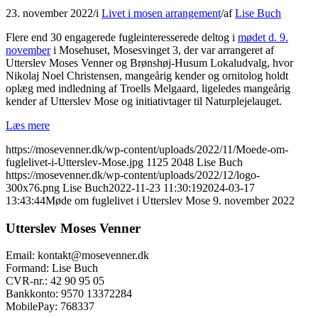
23. november 2022
/
i
Livet i mosen arrangement
/
af
Lise Buch
Flere end 30 engagerede fugleinteresserede deltog i
mødet d. 9.
november
i Mosehuset, Mosesvinget 3, der var arrangeret af
Utterslev Moses Venner og Brønshøj-Husum Lokaludvalg, hvor
Nikolaj Noel Christensen, mangeårig kender og ornitolog holdt
oplæg med indledning af Troells Melgaard, ligeledes mangeårig
kender af Utterslev Mose og initiativtager til Naturplejelauget.
Læs mere
https://mosevenner.dk/wp-content/uploads/2022/11/Moede-om-
fuglelivet-i-Utterslev-Mose.jpg
1125
2048
Lise Buch
https://mosevenner.dk/wp-content/uploads/2022/12/logo-
300x76.png
Lise Buch
2022-11-23 11:30:19
2024-03-17
13:43:44
Møde om fuglelivet i Utterslev Mose 9. november 2022
Utterslev Moses Venner
Email: kontakt@mosevenner.dk
Formand: Lise Buch
CVR-nr.: 42 90 95 05
Bankkonto: 9570 13372284
MobilePay: 768337