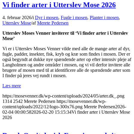
Vi finder arter i Utterslev Mose 2026
4. februar 2026
/
i
Dyr i mosen
,
Fugle i mosen
,
Planter i mosen
,
Utterslev Mose
/
af
Merete Pedersen
Utterslev Moses Venner inviterer til ‘Vi finder arter i Utterslev
Mose’
Vi er i Utterslev Moses Venner vilde med alle de mange arter af dyr,
fugle, padder, insekter, fisk, kryb og kræ som findes i mosen. Der er
også begyndt at dukke nye spændende arter op efter intensiv pleje af
Langholmen og andre områder i mosen, og vi vil derfor invitere alle
brugere af mosen med til at identificere alle de spændende arter som
I finder på jeres vej rundt i mosen.
Læs mere
https://mosevenner.dk/wp-content/uploads/2024/05/arter.dk_.png
1314
2542
Merete Pedersen
https://mosevenner.dk/wp-
content/uploads/2022/12/logo-300x76.png
Merete Pedersen
2026-
02-04 00:00:58
2026-02-20 15:15:34
Vi finder arter i Utterslev Mose
2026