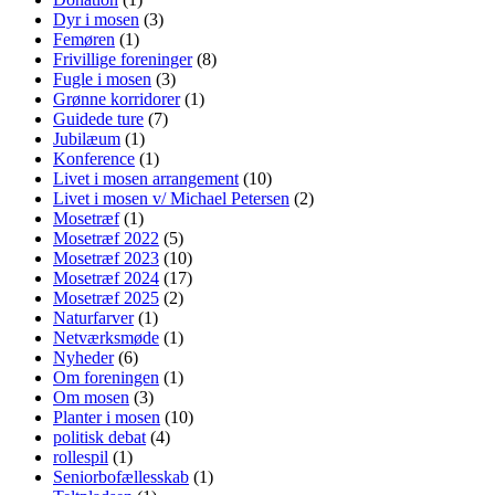
Dyr i mosen
(3)
Femøren
(1)
Frivillige foreninger
(8)
Fugle i mosen
(3)
Grønne korridorer
(1)
Guidede ture
(7)
Jubilæum
(1)
Konference
(1)
Livet i mosen arrangement
(10)
Livet i mosen v/ Michael Petersen
(2)
Mosetræf
(1)
Mosetræf 2022
(5)
Mosetræf 2023
(10)
Mosetræf 2024
(17)
Mosetræf 2025
(2)
Naturfarver
(1)
Netværksmøde
(1)
Nyheder
(6)
Om foreningen
(1)
Om mosen
(3)
Planter i mosen
(10)
politisk debat
(4)
rollespil
(1)
Seniorbofællesskab
(1)