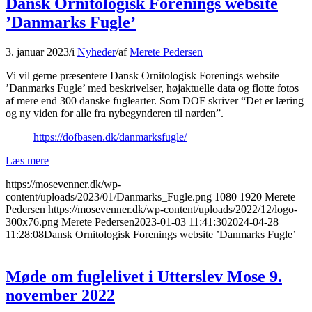
Dansk Ornitologisk Forenings website
’Danmarks Fugle’
3. januar 2023
/
i
Nyheder
/
af
Merete Pedersen
Vi vil gerne præsentere Dansk Ornitologisk Forenings website
’Danmarks Fugle’ med beskrivelser, højaktuelle data og flotte fotos
af mere end 300 danske fuglearter. Som DOF skriver “Det er læring
og ny viden for alle fra nybegynderen til nørden”.
https://dofbasen.dk/danmarksfugle/
Læs mere
https://mosevenner.dk/wp-
content/uploads/2023/01/Danmarks_Fugle.png
1080
1920
Merete
Pedersen
https://mosevenner.dk/wp-content/uploads/2022/12/logo-
300x76.png
Merete Pedersen
2023-01-03 11:41:30
2024-04-28
11:28:08
Dansk Ornitologisk Forenings website ’Danmarks Fugle’
Møde om fuglelivet i Utterslev Mose 9.
november 2022