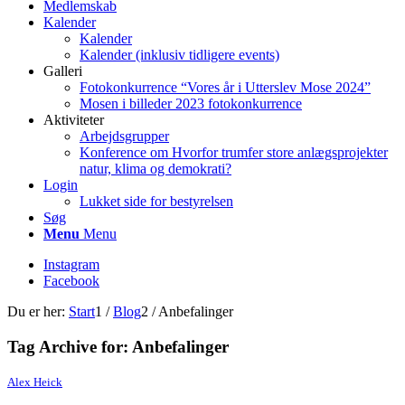
Medlemskab
Kalender
Kalender
Kalender (inklusiv tidligere events)
Galleri
Fotokonkurrence “Vores år i Utterslev Mose 2024”
Mosen i billeder 2023 fotokonkurrence
Aktiviteter
Arbejdsgrupper
Konference om Hvorfor trumfer store anlægsprojekter
natur, klima og demokrati?
Login
Lukket side for bestyrelsen
Søg
Menu
Menu
Instagram
Facebook
Du er her:
Start
1
/
Blog
2
/
Anbefalinger
Tag Archive for:
Anbefalinger
Alex Heick