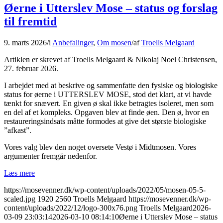
Øerne i Utterslev Mose – status og forslag
til fremtid
9. marts 2026
/
i
Anbefalinger
,
Om mosen
/
af
Troells Melgaard
Artiklen er skrevet af Troells Melgaard & Nikolaj Noel Christensen,
27. februar 2026.
I arbejdet med at beskrive og sammenfatte den fysiske og biologiske
status for øerne i UTTERSLEV MOSE, stod det klart, at vi havde
tænkt for snævert. En given ø skal ikke betragtes isoleret, men som
en del af et kompleks. Opgaven blev at finde øen. Den ø, hvor en
restaureringsindsats måtte formodes at give det største biologiske
”afkast”.
Vores valg blev den noget oversete Vestø i Midtmosen. Vores
argumenter fremgår nedenfor.
Læs mere
https://mosevenner.dk/wp-content/uploads/2022/05/mosen-05-5-
scaled.jpg
1920
2560
Troells Melgaard
https://mosevenner.dk/wp-
content/uploads/2022/12/logo-300x76.png
Troells Melgaard
2026-
03-09 23:03:14
2026-03-10 08:14:10
Øerne i Utterslev Mose – status