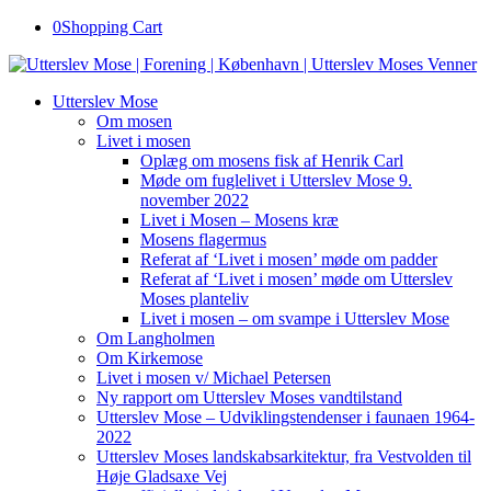
0
Shopping Cart
Utterslev Mose
Om mosen
Livet i mosen
Oplæg om mosens fisk af Henrik Carl
Møde om fuglelivet i Utterslev Mose 9.
november 2022
Livet i Mosen – Mosens kræ
Mosens flagermus
Referat af ‘Livet i mosen’ møde om padder
Referat af ‘Livet i mosen’ møde om Utterslev
Moses planteliv
Livet i mosen – om svampe i Utterslev Mose
Om Langholmen
Om Kirkemose
Livet i mosen v/ Michael Petersen
Ny rapport om Utterslev Moses vandtilstand
Utterslev Mose – Udviklingstendenser i faunaen 1964-
2022
Utterslev Moses landskabsarkitektur, fra Vestvolden til
Høje Gladsaxe Vej