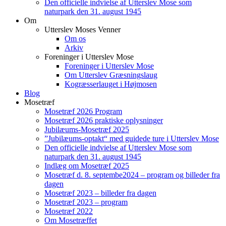
Den officielle indvielse af Utterslev Mose som
naturpark den 31. august 1945
Om
Utterslev Moses Venner
Om os
Arkiv
Foreninger i Utterslev Mose
Foreninger i Utterslev Mose
Om Utterslev Græsningslaug
Kogræsserlauget i Højmosen
Blog
Mosetræf
Mosetræf 2026 Program
Mosetræf 2026 praktiske oplysninger
Jubilæums-Mosetræf 2025
”Jubilæums-optakt“ med guidede ture i Utterslev Mose
Den officielle indvielse af Utterslev Mose som
naturpark den 31. august 1945
Indlæg om Mosetræf 2025
Mosetræf d. 8. septembe2024 – program og billeder fra
dagen
Mosetræf 2023 – billeder fra dagen
Mosetræf 2023 – program
Mosetræf 2022
Om Mosetræffet