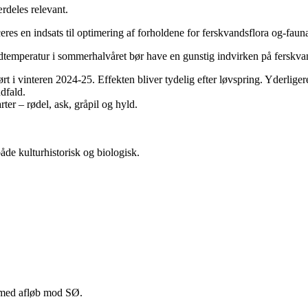
rdeles relevant.
eres en indsats til optimering af forholdene for ferskvandsflora og-faun
ndtemperatur i sommerhalvåret bør have en gunstig indvirken på ferskv
t i vinteren 2024-25. Effekten bliver tydelig efter løvspring. Yderlige
dfald.
er – rødel, ask, gråpil og hyld.
de kulturhistorisk og biologisk.
 med afløb mod SØ.