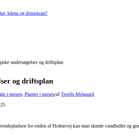
tur, klima og demokrati?
giske undersøgelser og driftsplan
ser og driftsplan
gle i mosen
,
Planter i mosen
/
af
Troells Melgaard
025
ra vendepladsen for enden af Holmevej kan man skimte vandhullet og