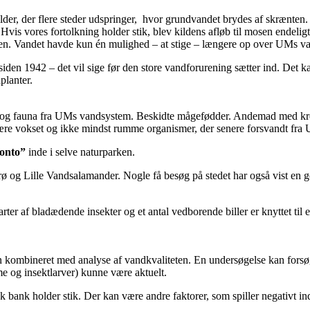
lder, der flere steder udspringer, hvor grundvandet brydes af skrænten.
 Hvis vores fortolkning holder stik, blev kildens afløb til mosen endeli
. Vandet havde kun én mulighed – at stige – længere op over UMs van
iden 1942 – det vil sige før den store vandforurening sætter ind. Det 
planter.
ora og fauna fra UMs vandsystem. Beskidte mågefødder. Andemad med kre
re vokset og ikke mindst rumme organismer, der senere forsvandt fra 
konto”
inde i selve naturparken.
ø og Lille Vandsalamander. Nogle få besøg på stedet har også vist en 
ter af bladædende insekter og et antal vedborende biller er knyttet ti
en kombineret med analyse af vandkvaliteten. En undersøgelse kan forsø
e og insektlarver) kunne være aktuelt.
bank holder stik. Der kan være andre faktorer, som spiller negativt ind