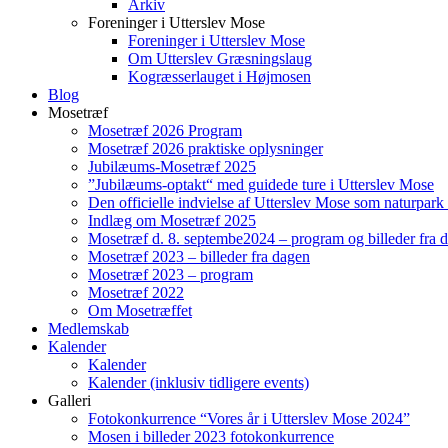
Arkiv
Foreninger i Utterslev Mose
Foreninger i Utterslev Mose
Om Utterslev Græsningslaug
Kogræsserlauget i Højmosen
Blog
Mosetræf
Mosetræf 2026 Program
Mosetræf 2026 praktiske oplysninger
Jubilæums-Mosetræf 2025
”Jubilæums-optakt“ med guidede ture i Utterslev Mose
Den officielle indvielse af Utterslev Mose som naturpark
Indlæg om Mosetræf 2025
Mosetræf d. 8. septembe2024 – program og billeder fra 
Mosetræf 2023 – billeder fra dagen
Mosetræf 2023 – program
Mosetræf 2022
Om Mosetræffet
Medlemskab
Kalender
Kalender
Kalender (inklusiv tidligere events)
Galleri
Fotokonkurrence “Vores år i Utterslev Mose 2024”
Mosen i billeder 2023 fotokonkurrence