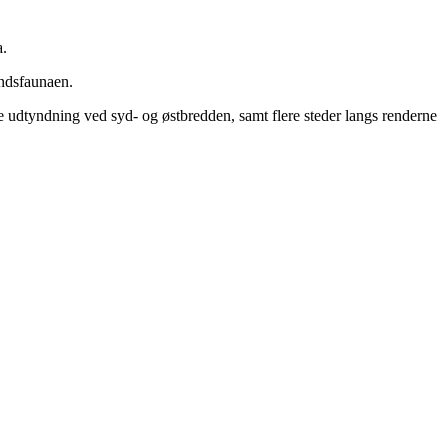
a.
andsfaunaen.
re udtyndning ved syd- og østbredden, samt flere steder langs renderne