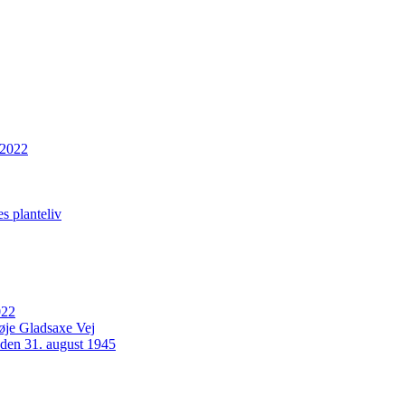
 2022
s planteliv
022
Høje Gladsaxe Vej
 den 31. august 1945