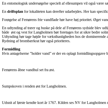
En entomologisk undersøgelse specielt af ellesumpen vil også være sæ
En
driftsplan
for lokaliteten kan derefter udarbejdes. Her kan specific
Forøgelse af Femørens frie vandflade bør have høj prioritet. Øget va
En udtynding af træer og buske på dele af Femørens sydside blev udfør
både øst og vest for Langholmen bør foretages for at sikre bedre solin
Udtynding bør tage højde for væksthastigheden hos de dominerende art
Rydning af brombærkrat bør også prioriteres.
Formidling
Hvis antagelserne ”holder vand” er der en oplagt formidlingsopgave bå
Femørens åbne vandhul set fra øst.
Sumpskoven i renden øst for Langholmen.
Udsnit af første kendte kort år 1767. Kilden ses NV for Langholmen