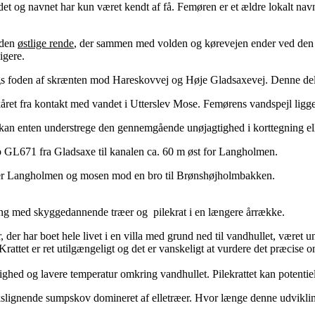
edet og navnet har kun været kendt af få. Femøren er et ældre lokalt navn 
 den
østlige rende
, der sammen med volden og kørevejen ender ved den 
igere.
 foden af skrænten mod Hareskovvej og Høje Gladsaxevej. Denne del a
året fra kontakt med vandet i Utterslev Mose. Femørens vandspejl ligg
 kan enten understrege den gennemgående unøjagtighed i korttegning ell
øb GL671 fra Gladsaxe til kanalen ca. 60 m øst for Langholmen.
d over Langholmen og mosen mod en bro til Brønshøjholmbakken.
ing med skyggedannende træer og pilekrat i en længere årrække.
, der har boet hele livet i en villa med grund ned til vandhullet, været un
attet er ret utilgængeligt og det er vanskeligt at vurdere det præcise o
ghed og lavere temperatur omkring vandhullet. Pilekrattet kan potentie
makslignende sumpskov domineret af elletræer. Hvor længe denne udvikling