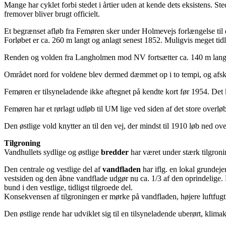
Mange har cyklet forbi stedet i årtier uden at kende dets eksistens. St
fremover bliver brugt officielt.
Et begrænset afløb fra Femøren sker under Holmevejs forlængelse til
Forløbet er ca. 260 m langt og anlagt senest 1852. Muligvis meget tidl
Renden og volden fra Langholmen mod NV fortsætter ca. 140 m langs
Området nord for voldene blev dermed dæmmet op i to tempi, og afsk
Femøren er tilsyneladende ikke aftegnet på kendte kort før 1954. Det
Femøren har et rørlagt udløb til UM lige ved siden af det store overl
Den østlige vold knytter an til den vej, der mindst til 1910 løb ne
Tilgroning
Vandhullets sydlige og østlige
bredder
har været under stærk tilgron
Den centrale og vestlige del af
vandfladen
har iflg. en lokal grundejer
vestsiden og den åbne vandflade udgør nu ca. 1/3 af den oprindelige. Kr
bund i den vestlige, tidligst tilgroede del.
Konsekvensen af tilgroningen er mørke på vandfladen, højere luftfugti
Den østlige rende har udviklet sig til en tilsyneladende uberørt, kli