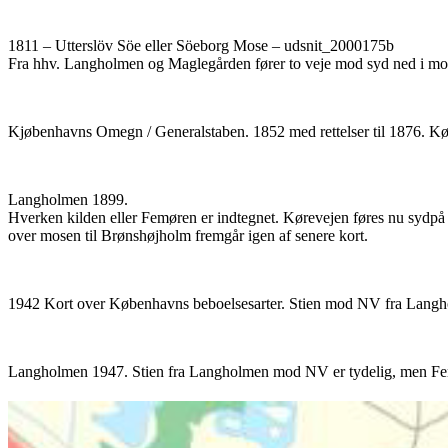
1811 – Utterslöv Söe eller Söeborg Mose – udsnit_2000175b
Fra hhv. Langholmen og Maglegården fører to veje mod syd ned i mose
Kjøbenhavns Omegn / Generalstaben. 1852 med rettelser til 1876. Kø
Langholmen 1899.
Hverken kilden eller Femøren er indtegnet. Kørevejen føres nu sydp
over mosen til Brønshøjholm fremgår igen af senere kort.
1942 Kort over Københavns beboelsesarter. Stien mod NV fra Langho
Langholmen 1947. Stien fra Langholmen mod NV er tydelig, men Fem