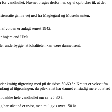
for vandhullet. Navnet bruges derfor her, og vi opfordrer til, at det
stensatte gamle vej ned fra Maglegård og Moseskrænten.
f volden er anlagt senest 1942.
er højere end UMs.
er underbygge, at lokaliteten kan være dannet sent.
der kraftig tilgroning med pil de sidste 50-60 år. Krattet er vokset fra
mfang af tilgroningen, da pilekrattet har dannet en stadig mere udtørret
lt dække hele vandhullet om ca. 25-30 år.
 har stået på er uvist, men muligvis over 150 år.