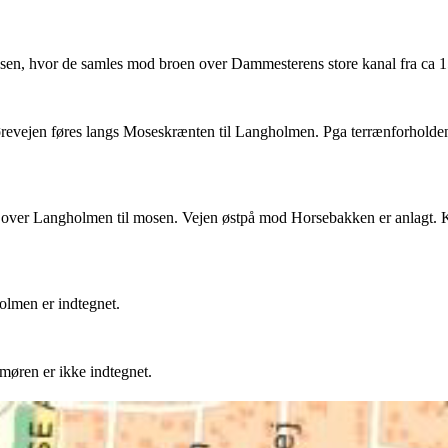
n, hvor de samles mod broen over Dammesterens store kanal fra ca 158
revejen føres langs Moseskrænten til Langholmen. Pga terrænforholden
å over Langholmen til mosen. Vejen østpå mod Horsebakken er anlagt. 
lmen er indtegnet.
øren er ikke indtegnet.