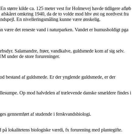
 En større kilde ca. 125 meter vest for Holmevej havde tidligere afløb
gt afskåret omkring 1940, da de to volde mod hhv øst og nordvest fra
dspejl. En nivelleringsmåling kunne være ønskelig.
kan være det reneste vand i naturparken. Vandet er humusholdigt pga
bsdyr. Salamandre, frøer, vandkalve, guldsmede kom af sig selv.
UM under de store forureninger.
god bestand af guldsmede. Er der ynglende guldsmede, er der
l ellesumpe. Op mod halvdelen af trælevende danske smældere findes i
ges gennemført af studende i ferskvandsbiologi.
 på lokalitetens biologiske værdi, fx forurening med plantegifte.