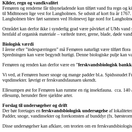
Kilder, regn og vandkvalitet
Femøren og renderne får tilsyneladende kun tilført vand fra regn og ki
til Midtmosen lige vest for Langholmen. Se udsnit af kort fra år 1767.
Langholmen blev ført sammen ved Holmevej lige nord for Langholmen
Området kan derfor ikke i synderlig grad være påvirket af UMs vand s
henfald af organisk materiale – væltede træer, grene, blade, døde vand
Biologisk værdi
I årene efter ”indespærringen” må Femøren naturligt være tilført fl
Spredningen kan være begyndt hurtigt. Denne biologiske pulje kan væ
Femøren og renden kan derfor være en ”
ferskvandsbiologisk bank
Vi ved, at Femøren huser snoge og mange padder bl.a. Spidssnudet Fr
vqndinsekter. Iøvrigt er ferskvandsfaunaen ukendt.
Ellesumpen øst for Femøren kan rumme en rig insektfauna. cca. 140 ar
ellesump, herunder flere sjældne arter.
Forslag til undersøgelser og drift
Der bør foretages en
ferskvandsbiologisk undersøgelse
af lokalitet
Padder, snoge, vandinsekter og forekomsten af bunddyr (fx. børsteorm
Disse undersøgelser kan afklare, om teorien om en ferskvandsbiologisk 