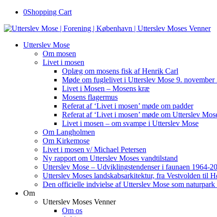
0
Shopping Cart
Utterslev Mose
Om mosen
Livet i mosen
Oplæg om mosens fisk af Henrik Carl
Møde om fuglelivet i Utterslev Mose 9. november
Livet i Mosen – Mosens kræ
Mosens flagermus
Referat af ‘Livet i mosen’ møde om padder
Referat af ‘Livet i mosen’ møde om Utterslev Mose
Livet i mosen – om svampe i Utterslev Mose
Om Langholmen
Om Kirkemose
Livet i mosen v/ Michael Petersen
Ny rapport om Utterslev Moses vandtilstand
Utterslev Mose – Udviklingstendenser i faunaen 1964-2
Utterslev Moses landskabsarkitektur, fra Vestvolden til 
Den officielle indvielse af Utterslev Mose som naturpark
Om
Utterslev Moses Venner
Om os