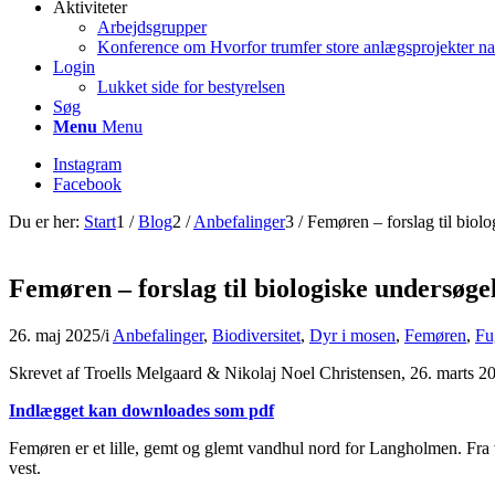
Aktiviteter
Arbejdsgrupper
Konference om Hvorfor trumfer store anlægsprojekter na
Login
Lukket side for bestyrelsen
Søg
Menu
Menu
Instagram
Facebook
Du er her:
Start
1
/
Blog
2
/
Anbefalinger
3
/
Femøren – forslag til biolo
Femøren – forslag til biologiske undersøgel
26. maj 2025
/
i
Anbefalinger
,
Biodiversitet
,
Dyr i mosen
,
Femøren
,
Fu
Skrevet af Troells Melgaard & Nikolaj Noel Christensen, 26. marts 2
Indlægget kan downloades som pdf
Femøren er et lille, gemt og glemt vandhul nord for Langholmen. F
vest.