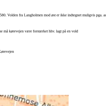
0. Volden fra Langholmen mod øst er ikke indtegnet muligvis pga. admi
e må kørevejen være forstærket hhv. lagt på en vold
Kørevejen