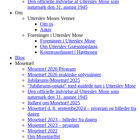
Den officielle indvielse af Utterslev Mose som
naturpark den 31. august 1945
Om
Utterslev Moses Venner
Om os
Arkiv
Foreninger i Utterslev Mose
Foreninger i Utterslev Mose
Om Utterslev Græsningslaug
Kogræsserlauget i Højmosen
Blog
Mosetræf
Mosetræf 2026 Program
Mosetræf 2026 praktiske oplysninger
Jubilæums-Mosetræf 2025
”Jubilæums-optakt“ med guidede ture i Utterslev Mose
Den officielle indvielse af Utterslev Mose som
naturpark den 31. august 1945
Indlæg om Mosetræf 2025
Mosetræf d. 8. septembe2024 – program og billeder fra
dagen
Mosetræf 2023 – billeder fra dagen
Mosetræf 2023 – program
Mosetræf 2022
Om Mosetræffet