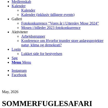
Medlemskab
Kalender
Kalender
Kalender (inklusiv tidligere events)
Galleri
Fotokonkurrence “Vores år i Utterslev Mose 2024”
Mosen i billeder 2023 fotokonkurrence
Aktiviteter
Arbejdsgrupper
Konference om Hvorfor trumfer store anlægsprojekter
natur, klima og demokrati?
Login
Lukket side for bestyrelsen
Søg
Menu
Menu
Instagram
Facebook
May, 2026
SOMMERFUGLESAFARI