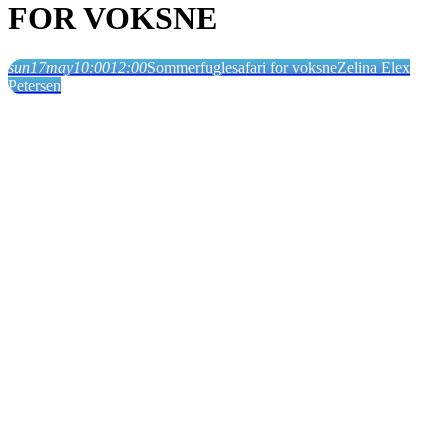
FOR VOKSNE
sun
17
may
10:00
12:00
Sommerfuglesafari for voksne
Zelina Elex
Petersen