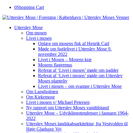
0
Shopping Cart
Utterslev Mose
Om mosen
Livet i mosen
Oplæg om mosens fisk af Henrik Carl
Møde om fuglelivet i Utterslev Mose 9.
november 2022
Livet i Mosen – Mosens kræ
Mosens flagermus
Referat af ‘Livet i mosen’ møde om padder
Referat af ‘Livet i mosen’ møde om Utterslev
Moses planteliv
Livet i mosen – om svampe i Utterslev Mose
Om Langholmen
Om Kirkemose
Livet i mosen v/ Michael Petersen
Ny rapport om Utterslev Moses vandtilstand
Utterslev Mose – Udviklingstendenser i faunaen 1964-
2022
Utterslev Moses landskabsarkitektur, fra Vestvolden til
Høje Gladsaxe Vej