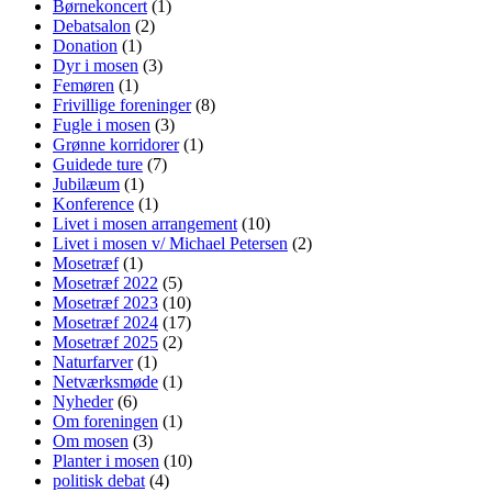
Børnekoncert
(1)
Debatsalon
(2)
Donation
(1)
Dyr i mosen
(3)
Femøren
(1)
Frivillige foreninger
(8)
Fugle i mosen
(3)
Grønne korridorer
(1)
Guidede ture
(7)
Jubilæum
(1)
Konference
(1)
Livet i mosen arrangement
(10)
Livet i mosen v/ Michael Petersen
(2)
Mosetræf
(1)
Mosetræf 2022
(5)
Mosetræf 2023
(10)
Mosetræf 2024
(17)
Mosetræf 2025
(2)
Naturfarver
(1)
Netværksmøde
(1)
Nyheder
(6)
Om foreningen
(1)
Om mosen
(3)
Planter i mosen
(10)
politisk debat
(4)