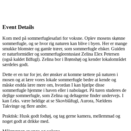
Event Details
Kom med på sommerfuglesafari for voksne. Oplev mosens skønne
sommerfugle, og se hvor rig naturen kan blive i byen. Her er mange
smukke blomster og gamle træer, som sommerfugle elsker. Guiden
er naturformidler og sommerfugleentusiast Zelina Elex Petersen
(også kaldet Ildfugl). Zelina bor i Brønshøj og kender lokalområdet
særdeles godt.
Dette er en tur for jer, der ønsker at komme tættere på naturen i
mosen og at lære vores lokale sommerfugle bedre at kende og
måske endda lære mere om, hvordan I kan hjælpe disse
sommerfugle hjemme i haven eller i nabolaget. På turen studeres de
dejlige sommerfugle, som Zelina og deltagerne finder undervejs. I
kan f.eks. være heldige at se Skovblåfugl, Aurora, Nældens
Takvinge og flere andre.
Praktisk: Husk godt fodtøj, og tag gerne kamera, mellemmad og
noget godt at drikke med.