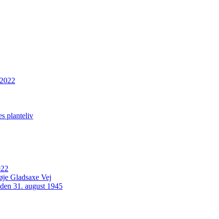
 2022
s planteliv
022
Høje Gladsaxe Vej
 den 31. august 1945