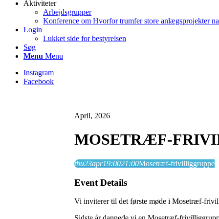
Aktiviteter
Arbejdsgrupper
Konference om Hvorfor trumfer store anlægsprojekter na
Login
Lukket side for bestyrelsen
Søg
Menu
Menu
Instagram
Facebook
April, 2026
MOSETRÆF-FRIVI
thu
23
apr
19:00
21:00
Mosetræf-frivilliggruppe
Event Details
Vi inviterer til det første møde i Mosetræf-frivi
Sidste år dannede vi en Mosetræf-frivilliggrupp