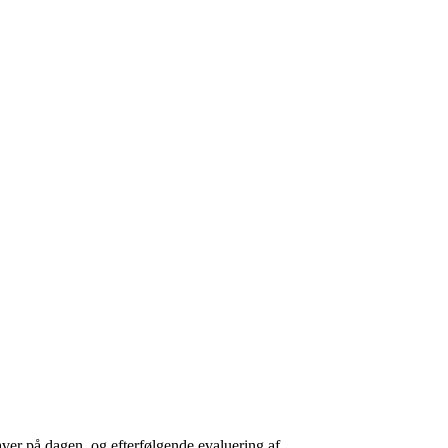
gaver på dagen, og efterfølgende evaluering af