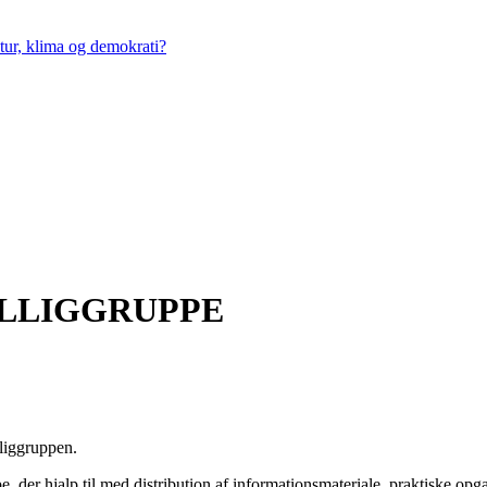
tur, klima og demokrati?
LLIGGRUPPE
lliggruppen.
e, der hjalp til med distribution af informationsmateriale, praktiske op