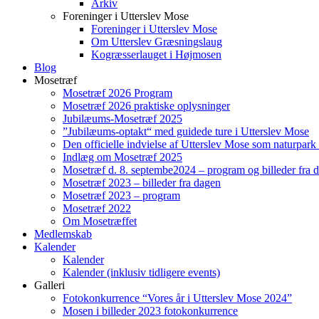
Arkiv
Foreninger i Utterslev Mose
Foreninger i Utterslev Mose
Om Utterslev Græsningslaug
Kogræsserlauget i Højmosen
Blog
Mosetræf
Mosetræf 2026 Program
Mosetræf 2026 praktiske oplysninger
Jubilæums-Mosetræf 2025
”Jubilæums-optakt“ med guidede ture i Utterslev Mose
Den officielle indvielse af Utterslev Mose som naturpark
Indlæg om Mosetræf 2025
Mosetræf d. 8. septembe2024 – program og billeder fra 
Mosetræf 2023 – billeder fra dagen
Mosetræf 2023 – program
Mosetræf 2022
Om Mosetræffet
Medlemskab
Kalender
Kalender
Kalender (inklusiv tidligere events)
Galleri
Fotokonkurrence “Vores år i Utterslev Mose 2024”
Mosen i billeder 2023 fotokonkurrence