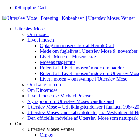
0
Shopping Cart
Utterslev Mose
Om mosen
Livet i mosen
Oplæg om mosens fisk af Henrik Carl
Møde om fuglelivet i Utterslev Mose 9. november
Livet i Mosen – Mosens kræ
Mosens flagermus
Referat af ‘Livet i mosen’ møde om padder
Referat af ‘Livet i mosen’ møde om Utterslev Mose
Livet i mosen – om svampe i Utterslev Mose
Om Langholmen
Om Kirkemose
Livet i mosen v/ Michael Petersen
Ny rapport om Utterslev Moses vandtilstand
Utterslev Mose – Udviklingstendenser i faunaen 1964-2
Utterslev Moses landskabsarkitektur, fra Vestvolden til 
Den officielle indvielse af Utterslev Mose som naturpark
Om
Utterslev Moses Venner
Om os