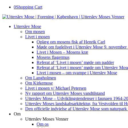
0
Shopping Cart
Utterslev Mose
Om mosen
Livet i mosen
Oplæg om mosens fisk af Henrik Carl
Møde om fuglelivet i Utterslev Mose 9. november
Livet i Mosen – Mosens kræ
Mosens flagermus
Referat af ‘Livet i mosen’ møde om padder
Referat af ‘Livet i mosen’ møde om Utterslev Mose
Livet i mosen – om svampe i Utterslev Mose
Om Langholmen
Om Kirkemose
Livet i mosen v/ Michael Petersen
Ny rapport om Utterslev Moses vandtilstand
Utterslev Mose – Udviklingstendenser i faunaen 1964-2
Utterslev Moses landskabsarkitektur, fra Vestvolden til 
Den officielle indvielse af Utterslev Mose som naturpark
Om
Utterslev Moses Venner
Om os