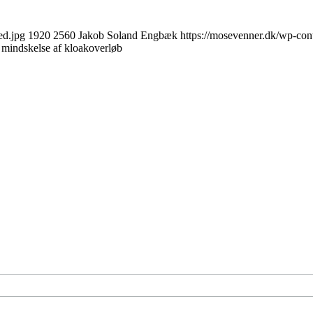
ed.jpg
1920
2560
Jakob Soland Engbæk
https://mosevenner.dk/wp-con
 mindskelse af kloakoverløb