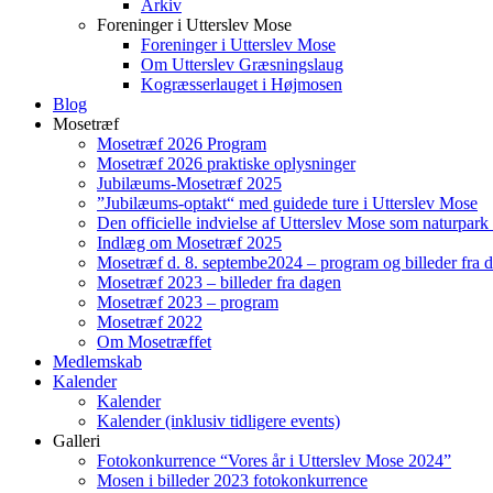
Arkiv
Foreninger i Utterslev Mose
Foreninger i Utterslev Mose
Om Utterslev Græsningslaug
Kogræsserlauget i Højmosen
Blog
Mosetræf
Mosetræf 2026 Program
Mosetræf 2026 praktiske oplysninger
Jubilæums-Mosetræf 2025
”Jubilæums-optakt“ med guidede ture i Utterslev Mose
Den officielle indvielse af Utterslev Mose som naturpark
Indlæg om Mosetræf 2025
Mosetræf d. 8. septembe2024 – program og billeder fra 
Mosetræf 2023 – billeder fra dagen
Mosetræf 2023 – program
Mosetræf 2022
Om Mosetræffet
Medlemskab
Kalender
Kalender
Kalender (inklusiv tidligere events)
Galleri
Fotokonkurrence “Vores år i Utterslev Mose 2024”
Mosen i billeder 2023 fotokonkurrence