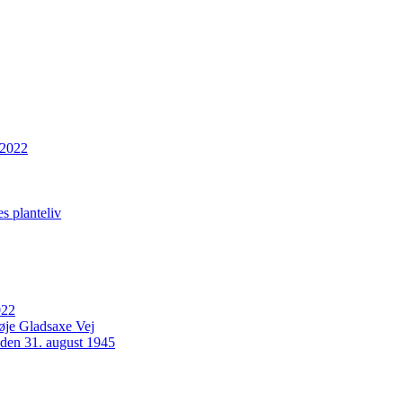
 2022
s planteliv
022
Høje Gladsaxe Vej
 den 31. august 1945