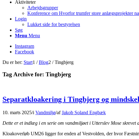
Aktiviteter
Arbejdsgrupper
Konference om Hvorfor trumfer store anlægsprojekter na
Login
Lukket side for bestyrelsen
Søg
Menu
Menu
Instagram
Facebook
Du er her:
Start
1
/
Blog
2
/
Tingbjerg
Tag Archive for:
Tingbjerg
Separatkloakering i Tingbjerg og mindskel
10. marts 2025
/
i
Vandmiljø
/
af
Jakob Soland Engbæk
Dette er et indlæg i en serie om vandmiljøet i Utterslev Mose skreve
Kloakoverløb UM26 ligger for enden af Vestvolden, der hvor Fæstning