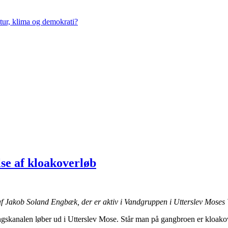
tur, klima og demokrati?
se af kloakoverløb
t af Jakob Soland Engbæk, der er aktiv i Vandgruppen i Utterslev Moses 
skanalen løber ud i Utterslev Mose. Står man på gangbroen er kloakove