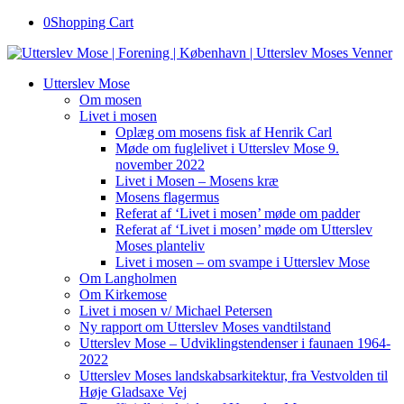
0
Shopping Cart
Utterslev Mose
Om mosen
Livet i mosen
Oplæg om mosens fisk af Henrik Carl
Møde om fuglelivet i Utterslev Mose 9.
november 2022
Livet i Mosen – Mosens kræ
Mosens flagermus
Referat af ‘Livet i mosen’ møde om padder
Referat af ‘Livet i mosen’ møde om Utterslev
Moses planteliv
Livet i mosen – om svampe i Utterslev Mose
Om Langholmen
Om Kirkemose
Livet i mosen v/ Michael Petersen
Ny rapport om Utterslev Moses vandtilstand
Utterslev Mose – Udviklingstendenser i faunaen 1964-
2022
Utterslev Moses landskabsarkitektur, fra Vestvolden til
Høje Gladsaxe Vej