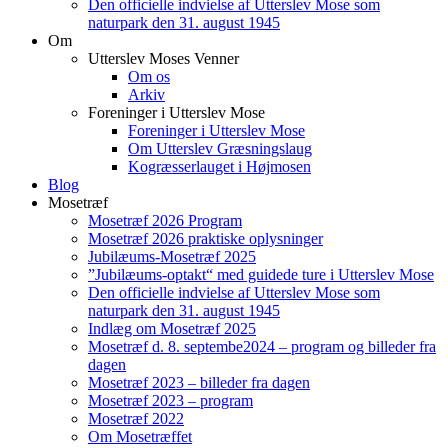
Den officielle indvielse af Utterslev Mose som
naturpark den 31. august 1945
Om
Utterslev Moses Venner
Om os
Arkiv
Foreninger i Utterslev Mose
Foreninger i Utterslev Mose
Om Utterslev Græsningslaug
Kogræsserlauget i Højmosen
Blog
Mosetræf
Mosetræf 2026 Program
Mosetræf 2026 praktiske oplysninger
Jubilæums-Mosetræf 2025
”Jubilæums-optakt“ med guidede ture i Utterslev Mose
Den officielle indvielse af Utterslev Mose som
naturpark den 31. august 1945
Indlæg om Mosetræf 2025
Mosetræf d. 8. septembe2024 – program og billeder fra
dagen
Mosetræf 2023 – billeder fra dagen
Mosetræf 2023 – program
Mosetræf 2022
Om Mosetræffet