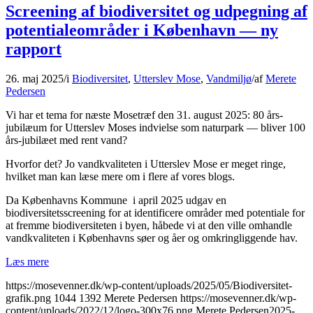
Screening af biodiversitet og udpegning af
potentialeområder i København — ny
rapport
26. maj 2025
/
i
Biodiversitet
,
Utterslev Mose
,
Vandmiljø
/
af
Merete
Pedersen
Vi har et tema for næste Mosetræf den 31. august 2025: 80 års-
jubilæum for Utterslev Moses indvielse som naturpark — bliver 100
års-jubilæet med rent vand?
Hvorfor det? Jo vandkvaliteten i Utterslev Mose er meget ringe,
hvilket man kan læse mere om i flere af vores blogs.
Da Københavns Kommune i april 2025 udgav en
biodiversitetsscreening for at identificere områder med potentiale for
at fremme biodiversiteten i byen, håbede vi at den ville omhandle
vandkvaliteten i Københavns søer og åer og omkringliggende hav.
Læs mere
https://mosevenner.dk/wp-content/uploads/2025/05/Biodiversitet-
grafik.png
1044
1392
Merete Pedersen
https://mosevenner.dk/wp-
content/uploads/2022/12/logo-300x76.png
Merete Pedersen
2025-