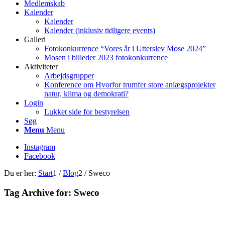
Medlemskab
Kalender
Kalender
Kalender (inklusiv tidligere events)
Galleri
Fotokonkurrence “Vores år i Utterslev Mose 2024”
Mosen i billeder 2023 fotokonkurrence
Aktiviteter
Arbejdsgrupper
Konference om Hvorfor trumfer store anlægsprojekter
natur, klima og demokrati?
Login
Lukket side for bestyrelsen
Søg
Menu
Menu
Instagram
Facebook
Du er her:
Start
1
/
Blog
2
/
Sweco
Tag Archive for:
Sweco