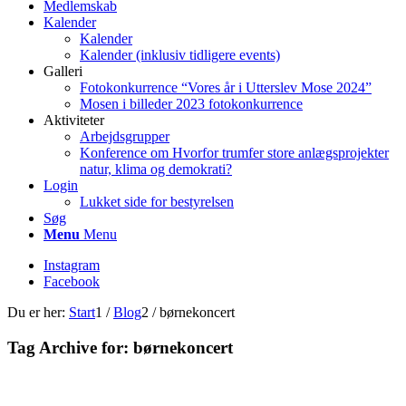
Medlemskab
Kalender
Kalender
Kalender (inklusiv tidligere events)
Galleri
Fotokonkurrence “Vores år i Utterslev Mose 2024”
Mosen i billeder 2023 fotokonkurrence
Aktiviteter
Arbejdsgrupper
Konference om Hvorfor trumfer store anlægsprojekter
natur, klima og demokrati?
Login
Lukket side for bestyrelsen
Søg
Menu
Menu
Instagram
Facebook
Du er her:
Start
1
/
Blog
2
/
børnekoncert
Tag Archive for:
børnekoncert