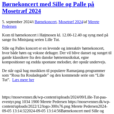
Børnekoncert med Sille og Palle på
Mosetræf 2024
5. september 2024
/
i
Børnekoncert
,
Mosetræf 2024
/
af
Merete
Pedersen
Kom til børnekoncert i Højmosen kl. 12.00-12.40 og syng med på
sange fra Minisjang serien Lille Tut.
Sille og Palles koncert er en levende og interaktiv børnekoncert,
hvor både børn og voksne deltager. Der vil blive danset og sunget til
gamle klassikere fra den danske børnemusikskat, egne
kompositioner og endda spontane melodier, der opstår undervejs.
De står også bag musikken til populære Ramasjang-programmer
som “Rosa fra Rouladegade” og den kommende serie om “Lille
Tut”.
Læs mere her
https://mosevenner.dk/wp-content/uploads/2024/09/Lille-Tut-paa-
eventyr.png
1034
1900
Merete Pedersen
https://mosevenner.dk/wp-
content/uploads/2022/12/logo-300x76.png
Merete Pedersen
2024-
09-05 13:14:32
2024-09-05 13:14:56
Børnekoncert med Sille og