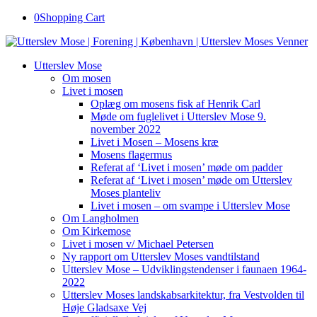
0
Shopping Cart
Utterslev Mose
Om mosen
Livet i mosen
Oplæg om mosens fisk af Henrik Carl
Møde om fuglelivet i Utterslev Mose 9.
november 2022
Livet i Mosen – Mosens kræ
Mosens flagermus
Referat af ‘Livet i mosen’ møde om padder
Referat af ‘Livet i mosen’ møde om Utterslev
Moses planteliv
Livet i mosen – om svampe i Utterslev Mose
Om Langholmen
Om Kirkemose
Livet i mosen v/ Michael Petersen
Ny rapport om Utterslev Moses vandtilstand
Utterslev Mose – Udviklingstendenser i faunaen 1964-
2022
Utterslev Moses landskabsarkitektur, fra Vestvolden til
Høje Gladsaxe Vej