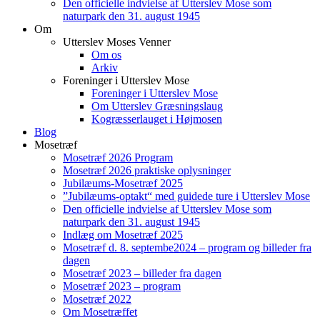
Den officielle indvielse af Utterslev Mose som
naturpark den 31. august 1945
Om
Utterslev Moses Venner
Om os
Arkiv
Foreninger i Utterslev Mose
Foreninger i Utterslev Mose
Om Utterslev Græsningslaug
Kogræsserlauget i Højmosen
Blog
Mosetræf
Mosetræf 2026 Program
Mosetræf 2026 praktiske oplysninger
Jubilæums-Mosetræf 2025
”Jubilæums-optakt“ med guidede ture i Utterslev Mose
Den officielle indvielse af Utterslev Mose som
naturpark den 31. august 1945
Indlæg om Mosetræf 2025
Mosetræf d. 8. septembe2024 – program og billeder fra
dagen
Mosetræf 2023 – billeder fra dagen
Mosetræf 2023 – program
Mosetræf 2022
Om Mosetræffet