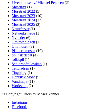
Livet i mosen v/ Michael Petersen
(2)
Mosetræf
(1)
Mosetræf 2022
(5)
Mosetræf 2023
(10)
Mosetræf 2024
(17)
Mosetræf 2025
(2)
Naturfarver
(1)
Netværksmøde
(1)
Nyheder
(6)
Om foreningen
(1)
Om mosen
(3)
Planter i mosen
(10)
politisk debat
(4)
rollespil
(1)
Seniorbofællesskab
(1)
Teltpladsen
(1)
Tingbjerg
(1)
Utterslev Mose
(5)
Vandmiljø
(11)
Workshop
(2)
© Copyright Utterslev Moses Venner
Instagram
Facebook