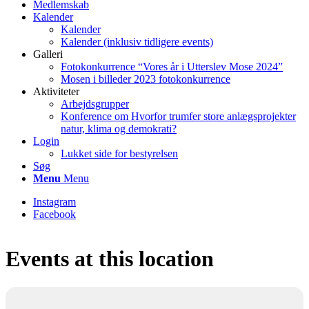
Medlemskab
Kalender
Kalender
Kalender (inklusiv tidligere events)
Galleri
Fotokonkurrence “Vores år i Utterslev Mose 2024”
Mosen i billeder 2023 fotokonkurrence
Aktiviteter
Arbejdsgrupper
Konference om Hvorfor trumfer store anlægsprojekter
natur, klima og demokrati?
Login
Lukket side for bestyrelsen
Søg
Menu
Menu
Instagram
Facebook
Events at this location