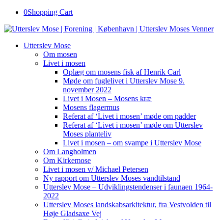
0
Shopping Cart
Utterslev Mose
Om mosen
Livet i mosen
Oplæg om mosens fisk af Henrik Carl
Møde om fuglelivet i Utterslev Mose 9.
november 2022
Livet i Mosen – Mosens kræ
Mosens flagermus
Referat af ‘Livet i mosen’ møde om padder
Referat af ‘Livet i mosen’ møde om Utterslev
Moses planteliv
Livet i mosen – om svampe i Utterslev Mose
Om Langholmen
Om Kirkemose
Livet i mosen v/ Michael Petersen
Ny rapport om Utterslev Moses vandtilstand
Utterslev Mose – Udviklingstendenser i faunaen 1964-
2022
Utterslev Moses landskabsarkitektur, fra Vestvolden til
Høje Gladsaxe Vej