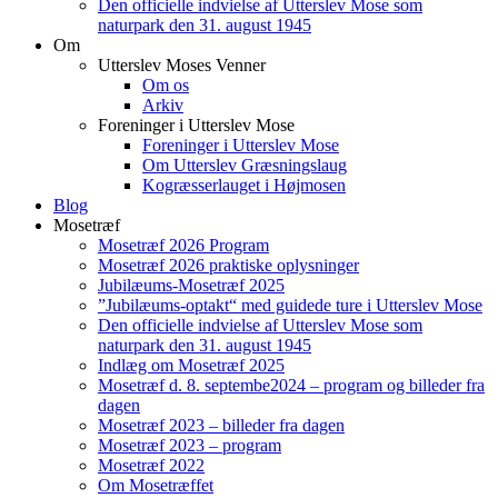
Den officielle indvielse af Utterslev Mose som
naturpark den 31. august 1945
Om
Utterslev Moses Venner
Om os
Arkiv
Foreninger i Utterslev Mose
Foreninger i Utterslev Mose
Om Utterslev Græsningslaug
Kogræsserlauget i Højmosen
Blog
Mosetræf
Mosetræf 2026 Program
Mosetræf 2026 praktiske oplysninger
Jubilæums-Mosetræf 2025
”Jubilæums-optakt“ med guidede ture i Utterslev Mose
Den officielle indvielse af Utterslev Mose som
naturpark den 31. august 1945
Indlæg om Mosetræf 2025
Mosetræf d. 8. septembe2024 – program og billeder fra
dagen
Mosetræf 2023 – billeder fra dagen
Mosetræf 2023 – program
Mosetræf 2022
Om Mosetræffet