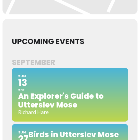
UPCOMING EVENTS
SEPTEMBER
SUN
13
SEP
An Explorer's Guide to
Utterslev Mose
Richard Hare
Birds in Utterslev Mose
SUN
27