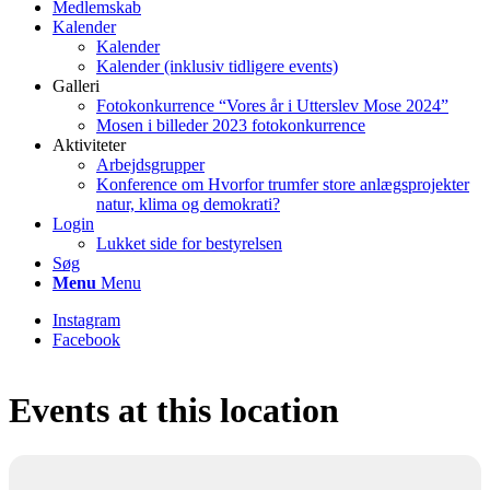
Medlemskab
Kalender
Kalender
Kalender (inklusiv tidligere events)
Galleri
Fotokonkurrence “Vores år i Utterslev Mose 2024”
Mosen i billeder 2023 fotokonkurrence
Aktiviteter
Arbejdsgrupper
Konference om Hvorfor trumfer store anlægsprojekter
natur, klima og demokrati?
Login
Lukket side for bestyrelsen
Søg
Menu
Menu
Instagram
Facebook
Events at this location