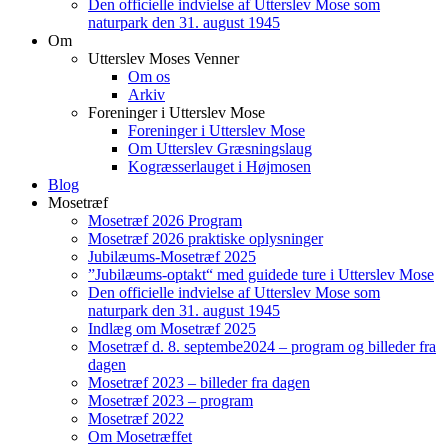
Den officielle indvielse af Utterslev Mose som
naturpark den 31. august 1945
Om
Utterslev Moses Venner
Om os
Arkiv
Foreninger i Utterslev Mose
Foreninger i Utterslev Mose
Om Utterslev Græsningslaug
Kogræsserlauget i Højmosen
Blog
Mosetræf
Mosetræf 2026 Program
Mosetræf 2026 praktiske oplysninger
Jubilæums-Mosetræf 2025
”Jubilæums-optakt“ med guidede ture i Utterslev Mose
Den officielle indvielse af Utterslev Mose som
naturpark den 31. august 1945
Indlæg om Mosetræf 2025
Mosetræf d. 8. septembe2024 – program og billeder fra
dagen
Mosetræf 2023 – billeder fra dagen
Mosetræf 2023 – program
Mosetræf 2022
Om Mosetræffet