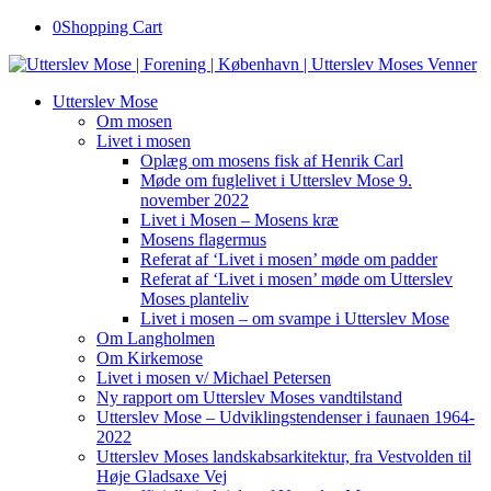
0
Shopping Cart
Utterslev Mose
Om mosen
Livet i mosen
Oplæg om mosens fisk af Henrik Carl
Møde om fuglelivet i Utterslev Mose 9.
november 2022
Livet i Mosen – Mosens kræ
Mosens flagermus
Referat af ‘Livet i mosen’ møde om padder
Referat af ‘Livet i mosen’ møde om Utterslev
Moses planteliv
Livet i mosen – om svampe i Utterslev Mose
Om Langholmen
Om Kirkemose
Livet i mosen v/ Michael Petersen
Ny rapport om Utterslev Moses vandtilstand
Utterslev Mose – Udviklingstendenser i faunaen 1964-
2022
Utterslev Moses landskabsarkitektur, fra Vestvolden til
Høje Gladsaxe Vej