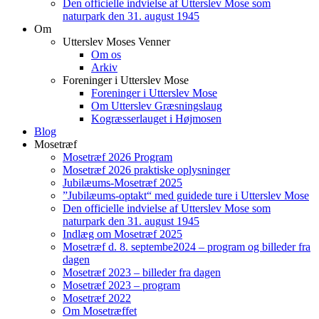
Den officielle indvielse af Utterslev Mose som
naturpark den 31. august 1945
Om
Utterslev Moses Venner
Om os
Arkiv
Foreninger i Utterslev Mose
Foreninger i Utterslev Mose
Om Utterslev Græsningslaug
Kogræsserlauget i Højmosen
Blog
Mosetræf
Mosetræf 2026 Program
Mosetræf 2026 praktiske oplysninger
Jubilæums-Mosetræf 2025
”Jubilæums-optakt“ med guidede ture i Utterslev Mose
Den officielle indvielse af Utterslev Mose som
naturpark den 31. august 1945
Indlæg om Mosetræf 2025
Mosetræf d. 8. septembe2024 – program og billeder fra
dagen
Mosetræf 2023 – billeder fra dagen
Mosetræf 2023 – program
Mosetræf 2022
Om Mosetræffet