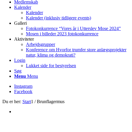
Medlemskab
Kalender
Kalender
Kalender (inklusiv tidligere events)
Galleri
Fotokonkurrence “Vores år i Utterslev Mose 2024”
Mosen i billeder 2023 fotokonkurrence
Aktiviteter
Arbejdsgrupper
Konference om Hvorfor trumfer store anlægsprojekter
natur, klima og demokrati?
Login
Lukket side for bestyrelsen
Søg
Menu
Menu
Instagram
Facebook
Du er her:
Start
1
/
Brunflagermus