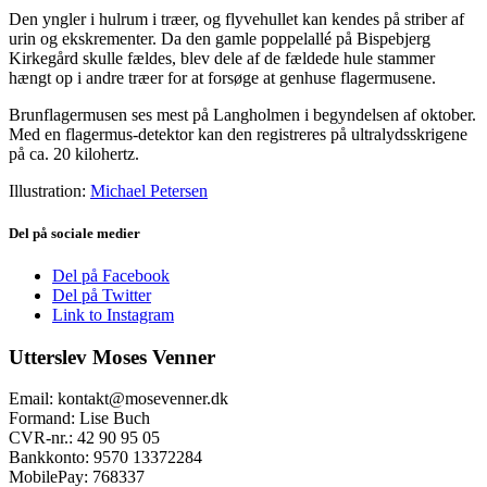
Den yngler i hulrum i træer, og flyvehullet kan kendes på striber af
urin og ekskrementer. Da den gamle poppelallé på Bispebjerg
Kirkegård skulle fældes, blev dele af de fældede hule stammer
hængt op i andre træer for at forsøge at genhuse flagermusene.
Brunflagermusen ses mest på Langholmen i begyndelsen af oktober.
Med en flagermus-detektor kan den registreres på ultralydsskrigene
på ca. 20 kilohertz.
Illustration:
Michael Petersen
Del på sociale medier
Del på Facebook
Del på Twitter
Link to Instagram
Utterslev Moses Venner
Email: kontakt@mosevenner.dk
Formand: Lise Buch
CVR-nr.: 42 90 95 05
Bankkonto: 9570 13372284
MobilePay: 768337