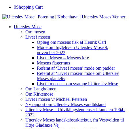
0
Shopping Cart
Utterslev Mose
Om mosen
Livet i mosen
Oplæg om mosens fisk af Henrik Carl
Møde om fuglelivet i Utterslev Mose 9.
november 2022
Livet i Mosen – Mosens kræ
Mosens flagermus
Referat af ‘Livet i mosen’ møde om padder
Referat af ‘Livet i mosen’ møde om Utterslev
Moses planteliv
Livet i mosen – om svampe i Utterslev Mose
Om Langholmen
Om Kirkemose
Livet i mosen v/ Michael Petersen
Ny rapport om Utterslev Moses vandtilstand
Utterslev Mose – Udviklingstendenser i faunaen 1964-
2022
Utterslev Moses landskabsarkitektur, fra Vestvolden til
Høje Gladsaxe Vej